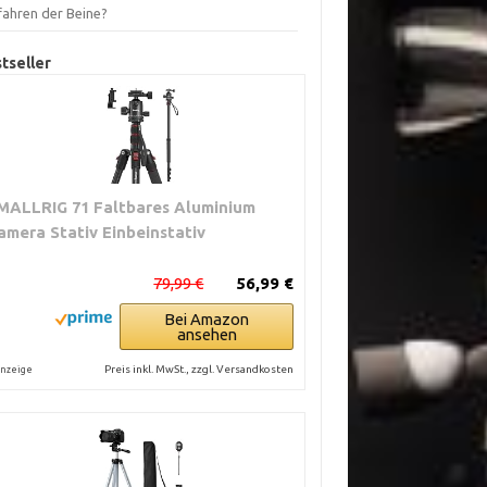
fahren der Beine?
tseller
MALLRIG 71 Faltbares Aluminium
amera Stativ Einbeinstativ
79,99 €
56,99 €
Bei Amazon
ansehen
Preis inkl. MwSt., zzgl. Versandkosten
nzeige