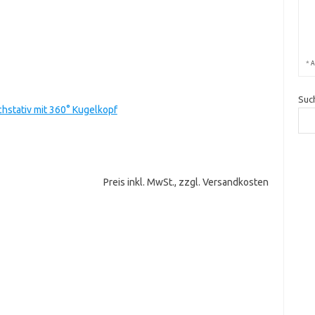
*
A
Suc
chstativ mit 360° Kugelkopf
Preis inkl. MwSt., zzgl. Versandkosten