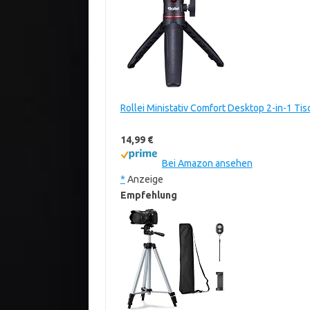
Rollei Ministativ Comfort Desktop 2-in-1 Tis
14,99 €
Bei Amazon ansehen
*
Anzeige
Empfehlung