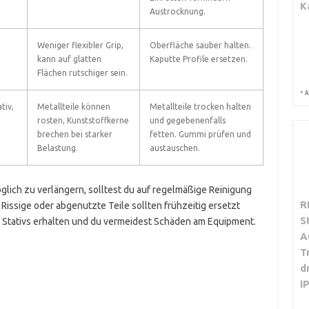
K
Austrocknung.
Weniger flexibler Grip,
Oberfläche sauber halten.
kann auf glatten
Kaputte Profile ersetzen.
Flächen rutschiger sein.
*
A
tiv,
Metallteile können
Metallteile trocken halten
rosten, Kunststoffkerne
und gegebenenfalls
brechen bei starker
fetten. Gummi prüfen und
Belastung.
austauschen.
ich zu verlängern, solltest du auf regelmäßige Reinigung
R
Rissige oder abgenutzte Teile sollten frühzeitig ersetzt
S
es Stativs erhalten und du vermeidest Schäden am Equipment.
A
T
d
i