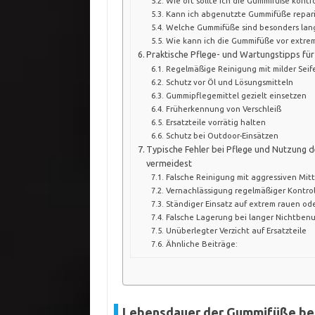
Wie oft sollte ich die Gummifüße kontr
Kann ich abgenutzte Gummifüße reparie
Welche Gummifüße sind besonders lang
Wie kann ich die Gummifüße vor extre
Praktische Pflege- und Wartungstipps fü
Regelmäßige Reinigung mit milder Seif
Schutz vor Öl und Lösungsmitteln
Gummipflegemittel gezielt einsetzen
Früherkennung von Verschleiß
Ersatzteile vorrätig halten
Schutz bei Outdoor-Einsätzen
Typische Fehler bei Pflege und Nutzung 
vermeidest
Falsche Reinigung mit aggressiven Mitt
Vernachlässigung regelmäßiger Kontro
Ständiger Einsatz auf extrem rauen od
Falsche Lagerung bei langer Nichtben
Unüberlegter Verzicht auf Ersatzteile
Ähnliche Beiträge:
Lebensdauer der Gummifüße bei