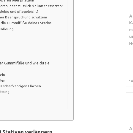
ollieren oder pflegen?
ren, oder muss ich sie immer ersetzen?
lebig und pflegeleicht?
A
mer Beanspruchung schützen?
K
r die Gummifüße deines Stativs
enlösung
m
u
H
der Gummifüße und wie du sie
eln
llen
*
A
er scharfkantigen Flächen
utzung
A
 Stativen verlängern