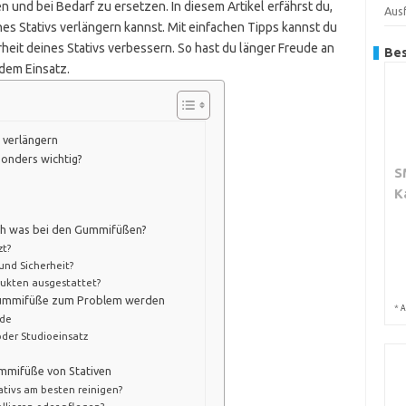
und bei Bedarf zu ersetzen. In diesem Artikel erfährst du,
Aus
s Stativs verlängern kannst. Mit einfachen Tipps kannst du
eit deines Stativs verbessern. So hast du länger Freude an
Bes
dem Einsatz.
 verlängern
sonders wichtig?
S
K
ich was bei den Gummifüßen?
zt?
 und Sicherheit?
dukten ausgestattet?
 Gummifüße zum Problem werden
*
A
nde
der Studioeinsatz
ummifüße von Stativen
tivs am besten reinigen?