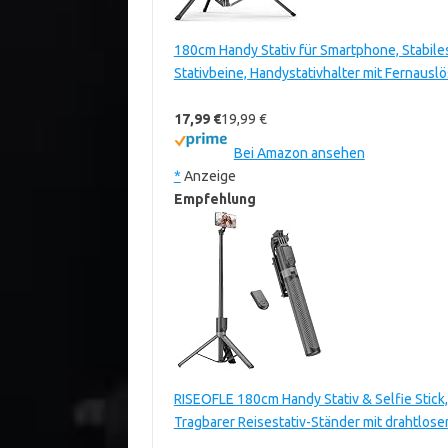
180cm Handy Stativ für Smartphone, Stabil
Stativbeine, Handystativhalter mit Fernaus
17,99 €
19,99 €
Bei Amazon ansehen
*
Anzeige
Empfehlung
RISEOFLE 180cm Handy Stativ & Selfie Stick,
Tragbarer Reisestativ-Ständer mit drahtlo