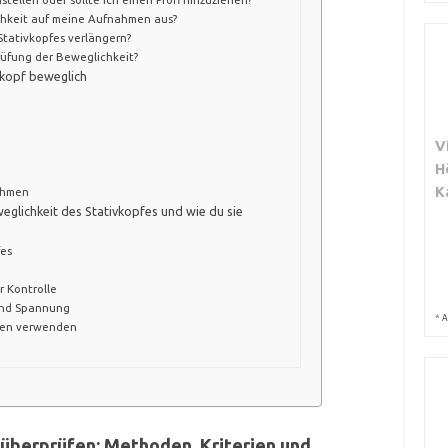
ichkeit auf meine Aufnahmen aus?
Stativkopfes verlängern?
rüfung der Beweglichkeit?
vkopf beweglich
V
H
K
ehmen
eglichkeit des Stativkopfes und wie du sie
fes
n
r Kontrolle
und Spannung
*
A
den verwenden
 überprüfen: Methoden, Kriterien und