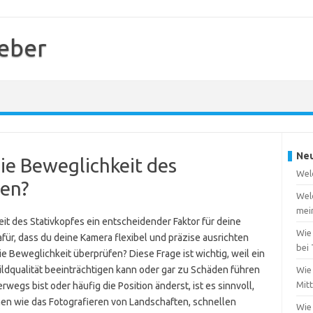
geber
Neu
die Beweglichkeit des
Welc
fen?
Wel
mei
eit des Stativkopfes ein entscheidender Faktor für deine
Wie
afür, dass du deine Kamera flexibel und präzise ausrichten
bei
die Beweglichkeit überprüfen? Diese Frage ist wichtig, weil ein
Bildqualität beeinträchtigen kann oder gar zu Schäden führen
Wie 
Mit
wegs bist oder häufig die Position änderst, ist es sinnvoll,
nen wie das Fotografieren von Landschaften, schnellen
Wie