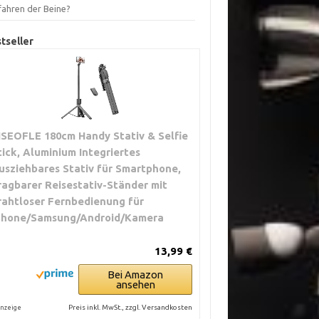
fahren der Beine?
tseller
ISEOFLE 180cm Handy Stativ & Selfie
tick, Aluminium Integriertes
usziehbares Stativ für Smartphone,
ragbarer Reisestativ-Ständer mit
rahtloser Fernbedienung für
Phone/Samsung/Android/Kamera
13,99 €
Bei Amazon
ansehen
Preis inkl. MwSt., zzgl. Versandkosten
nzeige