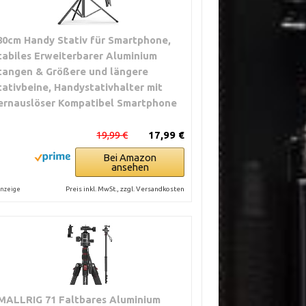
80cm Handy Stativ für Smartphone,
tabiles Erweiterbarer Aluminium
tangen & Größere und längere
tativbeine, Handystativhalter mit
ernauslöser Kompatibel Smartphone
19,99 €
17,99 €
Bei Amazon
ansehen
Preis inkl. MwSt., zzgl. Versandkosten
nzeige
MALLRIG 71 Faltbares Aluminium