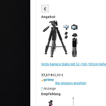
❮
Angebot
Victiv Kamera Stativ mit 52–160-185cm Höhe
37,57 €
45,99 €
Bei Amazon ansehen
*
Anzeige
Empfehlung