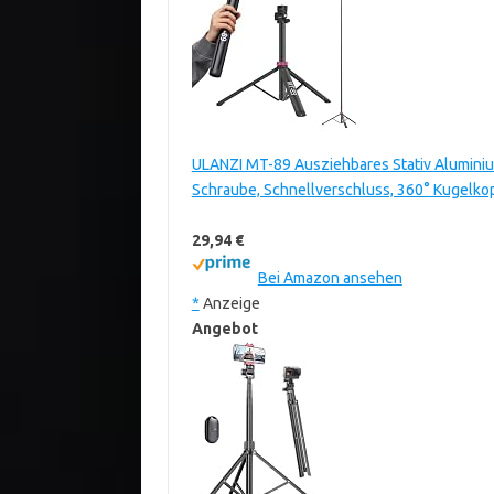
ULANZI MT-89 Ausziehbares Stativ Aluminium,
Schraube, Schnellverschluss, 360° Kugelkop
29,94 €
Bei Amazon ansehen
*
Anzeige
Angebot