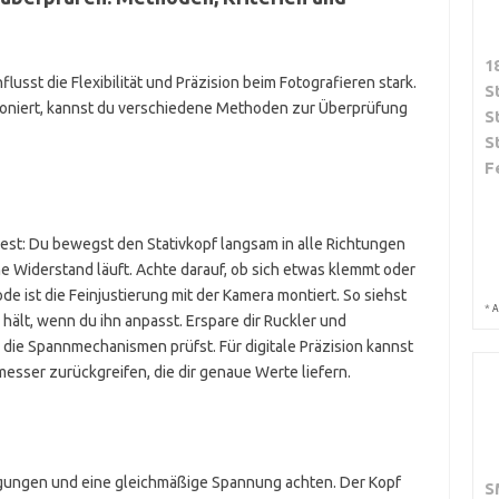
1
lusst die Flexibilität und Präzision beim Fotografieren stark.
S
tioniert, kannst du verschiedene Methoden zur Überprüfung
S
S
F
Test: Du bewegst den Stativkopf langsam in alle Richtungen
e Widerstand läuft. Achte darauf, ob sich etwas klemmt oder
e ist die Feinjustierung mit der Kamera montiert. So siehst
*
A
l hält, wenn du ihn anpasst. Erspare dir Ruckler und
e Spannmechanismen prüfst. Für digitale Präzision kannst
esser zurückgreifen, die dir genaue Werte liefern.
egungen und eine gleichmäßige Spannung achten. Der Kopf
S