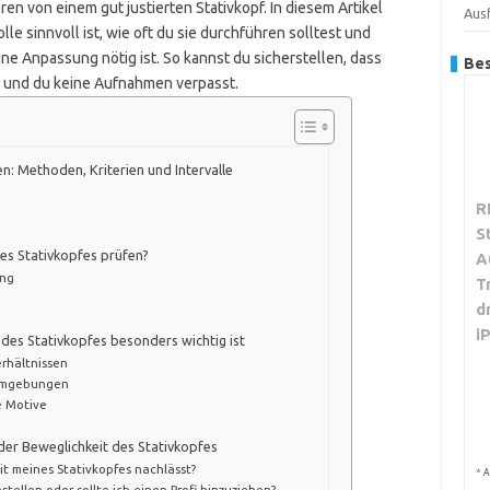
 von einem gut justierten Stativkopf. In diesem Artikel
Aus
le sinnvoll ist, wie oft du sie durchführen solltest und
e Anpassung nötig ist. So kannst du sicherstellen, dass
Bes
st und du keine Aufnahmen verpasst.
n: Methoden, Kriterien und Intervalle
R
S
nes Stativkopfes prüfen?
A
ung
T
d
i
des Stativkopfes besonders wichtig ist
rhältnissen
 Umgebungen
 Motive
der Beweglichkeit des Stativkopfes
it meines Stativkopfes nachlässt?
*
A
tellen oder sollte ich einen Profi hinzuziehen?