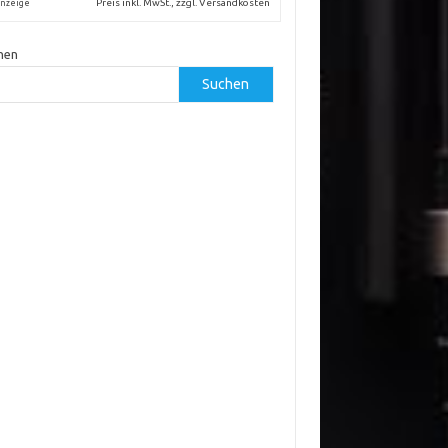
Preis inkl. MwSt., zzgl. Versandkosten
nzeige
hen
Suchen