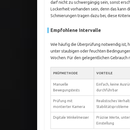
darf nicht zu schwergängig sein, sonst ers
Lockerheit vorhanden sein, denn das kann 
Schmierungen tragen dazu bei, diese Kriterie
Empfohlene Intervalle
Wie häufig die Überprüfung notwendig ist, 
unter staubigen oder feuchten Bedingungen, 
Wochen. Für den gelegentlichen Gebrauch rei
PRÜFMETHODE
VORTEILE
Manuelle
Einfach, keine Ausrüs
Bewegungstests
durchführbar
Prüfung mit
Realistisches Verhal
montierter Kamera
Stabilitätsprobleme
Digitale Winkelmesser
Präzise Werte, unter
Einstellung