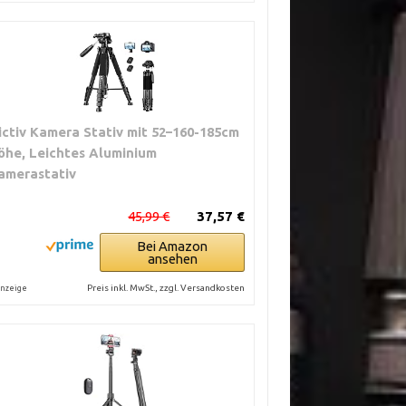
ictiv Kamera Stativ mit 52–160-185cm
öhe, Leichtes Aluminium
amerastativ
45,99 €
37,57 €
Bei Amazon
ansehen
Preis inkl. MwSt., zzgl. Versandkosten
nzeige