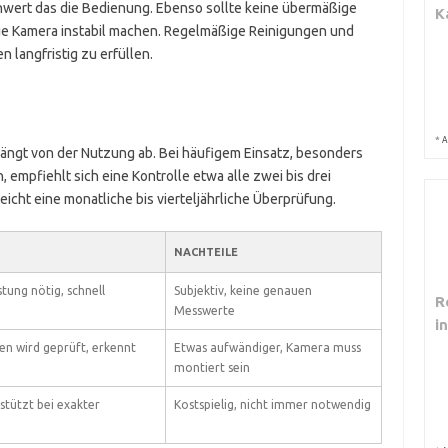
chwert das die Bedienung. Ebenso sollte keine übermäßige
K
die Kamera instabil machen. Regelmäßige Reinigungen und
n langfristig zu erfüllen.
*
A
hängt von der Nutzung ab. Bei häufigem Einsatz, besonders
empfiehlt sich eine Kontrolle etwa alle zwei bis drei
cht eine monatliche bis vierteljährliche Überprüfung.
NACHTEILE
tung nötig, schnell
Subjektiv, keine genauen
R
Messwerte
i
ten wird geprüft, erkennt
Etwas aufwändiger, Kamera muss
montiert sein
stützt bei exakter
Kostspielig, nicht immer notwendig