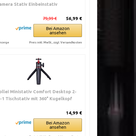
amera Stativ Einbeinstativ
79,99 €
56,99 €
Bei Amazon
ansehen
Preis inkl. MwSt., zzgl. Versandkosten
nzeige
ollei Ministativ Comfort Desktop 2-
n-1 Tischstativ mit 360° Kugelkopf
14,99 €
Bei Amazon
ansehen