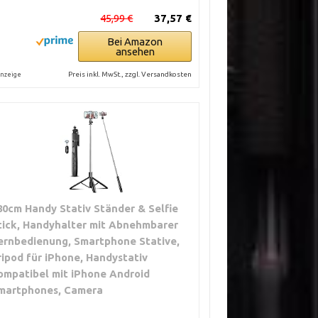
45,99 €
37,57 €
Bei Amazon
ansehen
Preis inkl. MwSt., zzgl. Versandkosten
nzeige
80cm Handy Stativ Ständer & Selfie
tick, Handyhalter mit Abnehmbarer
ernbedienung, Smartphone Stative,
ripod für iPhone, Handystativ
ompatibel mit iPhone Android
martphones, Camera