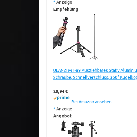
*
Anzeige
Empfehlung
ULANZI MT-89 Ausziehbares Stativ Aluminium,
Schraube, Schnellverschluss, 360° Kugelkop
29,94 €
Bei Amazon ansehen
*
Anzeige
Angebot