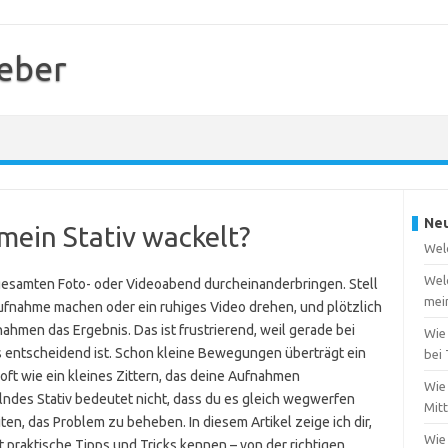
geber
Neu
mein Stativ wackelt?
Welc
Wel
gesamten Foto- oder Videoabend durcheinanderbringen. Stell
mei
htaufnahme machen oder ein ruhiges Video drehen, und plötzlich
ahmen das Ergebnis. Das ist frustrierend, weil gerade bei
Wie
vs entscheidend ist. Schon kleine Bewegungen überträgt ein
bei
 oft wie ein kleines Zittern, das deine Aufnahmen
Wie 
lndes Stativ bedeutet nicht, dass du es gleich wegwerfen
Mit
en, das Problem zu beheben. In diesem Artikel zeige ich dir,
Wie
t praktische Tipps und Tricks kennen – von der richtigen