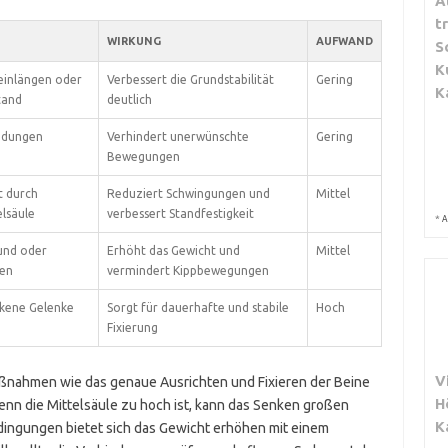
A
t
WIRKUNG
AUFWAND
S
K
einlängen oder
Verbessert die Grundstabilität
Gering
K
tand
deutlich
ndungen
Verhindert unerwünschte
Gering
Bewegungen
 durch
Reduziert Schwingungen und
Mittel
lsäule
verbessert Standfestigkeit
*
A
und oder
Erhöht das Gewicht und
Mittel
gen
vermindert Kippbewegungen
kene Gelenke
Sorgt für dauerhafte und stabile
Hoch
Fixierung
V
nahmen wie das genaue Ausrichten und Fixieren der Beine
H
enn die Mittelsäule zu hoch ist, kann das Senken großen
K
dingungen bietet sich das Gewicht erhöhen mit einem