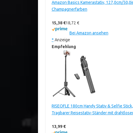
Amazon Basics Kamerastativ, 127,0cm/50,0in,
Champagnerfarben
15,38 €
18,72 €
Bei Amazon ansehen
*
Anzeige
Empfehlung
RISEOFLE 180cm Handy Stativ & Selfie Stick,
Tragbarer Reisestativ-Ständer mit drahtlo
13,99 €