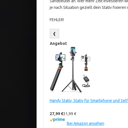
Sandbeutel an. Wer mehr Zeit investieren wi
je nach Situation gezielt dein Stativ fixieren
FEHLER!
❮
Angebot
Handy Stativ, Stativ für Smartphone und Sel
27,99 €
31,99 €
Bei Amazon ansehen