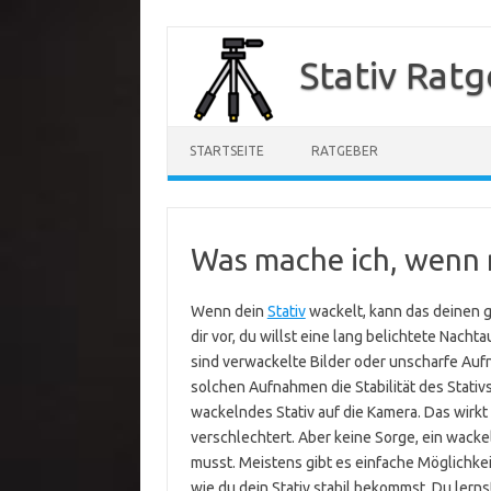
Zum
Inhalt
Stativ Rat
springen
STARTSEITE
RATGEBER
Was mache ich, wenn 
Wenn dein
Stativ
wackelt, kann das deinen 
dir vor, du willst eine lang belichtete Nac
sind verwackelte Bilder oder unscharfe Aufn
solchen Aufnahmen die Stabilität des Stati
wackelndes Stativ auf die Kamera. Das wirkt
verschlechtert. Aber keine Sorge, ein wacke
musst. Meistens gibt es einfache Möglichkeit
wie du dein Stativ stabil bekommst. Du lerns