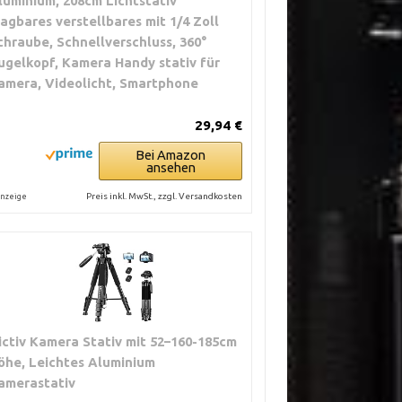
luminium, 208cm Lichtstativ
ragbares verstellbares mit 1/4 Zoll
chraube, Schnellverschluss, 360°
ugelkopf, Kamera Handy stativ für
amera, Videolicht, Smartphone
29,94 €
Bei Amazon
ansehen
Preis inkl. MwSt., zzgl. Versandkosten
nzeige
ictiv Kamera Stativ mit 52–160-185cm
öhe, Leichtes Aluminium
amerastativ