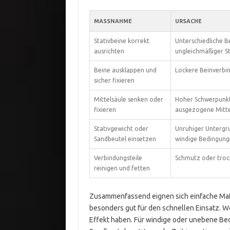
MASSNAHME
URSACHE
Stativbeine korrekt
Unterschiedliche B
ausrichten
ungleichmäßiger S
Beine ausklappen und
Lockere Beinverbi
sicher fixieren
Mittelsäule senken oder
Hoher Schwerpunkt
fixieren
ausgezogene Mitte
Stativgewicht oder
Unruhiger Untergr
Sandbeutel einsetzen
windige Bedingun
Verbindungsteile
Schmutz oder troc
reinigen und fetten
Zusammenfassend eignen sich einfache Maß
besonders gut für den schnellen Einsatz. W
Effekt haben. Für windige oder unebene Be