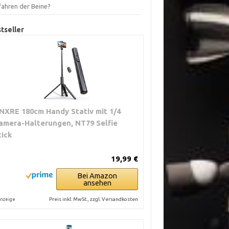
fahren der Beine?
tseller
NXRE 180cm Handy Stativ mit 1/4
amera-Halterungen, NT79 Selfie
tick
19,99 €
Bei Amazon
ansehen
Preis inkl. MwSt., zzgl. Versandkosten
nzeige