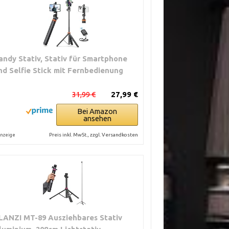
andy Stativ, Stativ für Smartphone
nd Selfie Stick mit Fernbedienung
31,99 €
27,99 €
Bei Amazon
ansehen
Preis inkl. MwSt., zzgl. Versandkosten
nzeige
LANZI MT-89 Ausziehbares Stativ