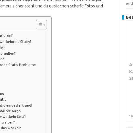
Aus
 Kamera sicher steht und du gestochen scharfe Fotos und
Bes
isieren?
 wackelndes Stativ?
ln?
r draußen?
en?
A
lndes Stativ Probleme
K
S
ung
ativ
tig eingestellt sind?
bilität sorgt?
*
A
v wackeln lässt?
r warten?
 das Wackeln