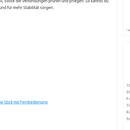
ll, sollte die Verbindungen prüfen und pflegen. So kannst du
 und für mehr Stabilität sorgen.
*
A
1
S
F
fie Stick mit Fernbedienung
T
K
S