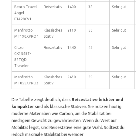
Benro Travel
Reisestativ
1400
38
Sehr gut
Angel
FTA28CV1
Manfrotto
Klassisches
2110
55
Sehr gut
MT190XPRO4
Stativ
Gitzo
Reisestativ
1440
42
Sehr gut
GK1545T-
82TQD
Traveler
Manfrotto
Klassisches
2430
59
Sehr gut
MT055XPRO3
Stativ
Die Tabelle zeigt deutlich, dass
Reisestative leichter und
kompakter
sind als klassische Stativen. Sie nutzen häufig
moderne Materialien wie Carbon, um die Stabilität bei
niedrigem Gewicht zu gewährleisten. Wenn du Wert auf
Mobilität legst, sind Reisestative eine gute Wahl. Solltest du
jedoch maximale Stabilität bei weniger