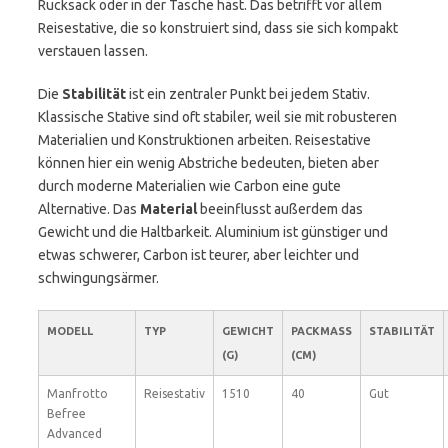
Rucksack oder in der Tasche hast. Das betrifft vor allem
Reisestative, die so konstruiert sind, dass sie sich kompakt
verstauen lassen.
Die
Stabilität
ist ein zentraler Punkt bei jedem Stativ.
Klassische Stative sind oft stabiler, weil sie mit robusteren
Materialien und Konstruktionen arbeiten. Reisestative
können hier ein wenig Abstriche bedeuten, bieten aber
durch moderne Materialien wie Carbon eine gute
Alternative. Das
Material
beeinflusst außerdem das
Gewicht und die Haltbarkeit. Aluminium ist günstiger und
etwas schwerer, Carbon ist teurer, aber leichter und
schwingungsärmer.
MODELL
TYP
GEWICHT
PACKMASS (
STABILITÄT
(G)
CM)
Manfrotto
Reisestativ
1510
40
Gut
Befree
Advanced