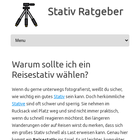
Zum
Inhalt
Stativ Ratgeber
springen
Warum sollte ich ein
Reisestativ wählen?
Wenn du gerne unterwegs fotografierst, weißt du sicher,
wie wichtig ein gutes
Stativ
sein kann. Doch herkömmliche
Stative
sind oft schwer und sperrig. Sie nehmen im
Rucksack viel Platz weg und sind nicht immer praktisch,
wenn du schnell reagieren möchtest. Bei längeren
Wanderungen oder auf Reisen wirst du merken, dass sich
ein großes Stativ schnell als Last erweisen kann. Genau hier
kommt ein
Reisestativ
ins Spiel. Es ist leichter, kompakter