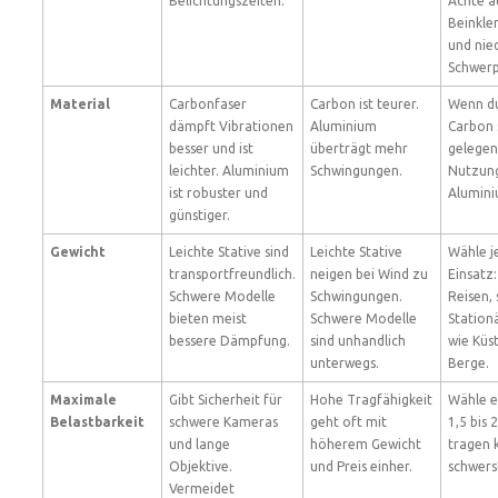
Belichtungszeiten.
Achte a
Beinkl
und nie
Schwerp
Material
Carbonfaser
Carbon ist teurer.
Wenn du 
dämpft Vibrationen
Aluminium
Carbon s
besser und ist
überträgt mehr
gelegen
leichter. Aluminium
Schwingungen.
Nutzung
ist robuster und
Alumini
günstiger.
Gewicht
Leichte Stative sind
Leichte Stative
Wähle j
transportfreundlich.
neigen bei Wind zu
Einsatz:
Schwere Modelle
Schwingungen.
Reisen,
bieten meist
Schwere Modelle
Statio
bessere Dämpfung.
sind unhandlich
wie Küs
unterwegs.
Berge.
Maximale
Gibt Sicherheit für
Hohe Tragfähigkeit
Wähle ei
Belastbarkeit
schwere Kameras
geht oft mit
1,5 bis 
und lange
höherem Gewicht
tragen 
Objektive.
und Preis einher.
schwers
Vermeidet