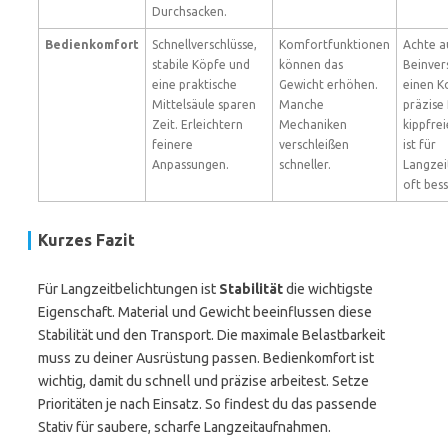
Durchsacken.
Bedienkomfort
Schnellverschlüsse,
Komfortfunktionen
Achte a
stabile Köpfe und
können das
Beinver
eine praktische
Gewicht erhöhen.
einen K
Mittelsäule sparen
Manche
präzise 
Zeit. Erleichtern
Mechaniken
kippfrei
feinere
verschleißen
ist für
Anpassungen.
schneller.
Langzei
oft bess
Kurzes Fazit
Für Langzeitbelichtungen ist
Stabilität
die wichtigste
Eigenschaft. Material und Gewicht beeinflussen diese
Stabilität und den Transport. Die maximale Belastbarkeit
muss zu deiner Ausrüstung passen. Bedienkomfort ist
wichtig, damit du schnell und präzise arbeitest. Setze
Prioritäten je nach Einsatz. So findest du das passende
Stativ für saubere, scharfe Langzeitaufnahmen.