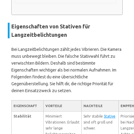
Eigenschaften von Stativen für
Langzeitbelichtungen
Bei Langzeitbelichtungen zählt jedes Vibrieren. Die Kamera
muss unbewegt bleiben. Die falsche Stativwahl führt zu
verwischten Bildern. Deshalb sind bestimmte
Eigenschaften wichtiger als bei normalen Aufnahmen. Im
Folgenden findest du eine übersichtliche
Gegenüberstellung. Sie hilft dir, die richtige Priorität für
deinen Einsatzzweck zu setzen.
EIGENSCHAFT
VORTEILE
NACHTEILE
EMPFE
Stabilität
Minimiert
Sehr stabile
Stative
Priorisi
Vibrationen. Erlaubt
sind oft groß und
bei Nac
sehr lange
schwer.
Langze