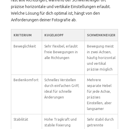
fast alle Richtungen, während der Schwenkneiger oft
präzise horizontale und vertikale Einstellungen erlaubt.
Welche Lösung für dich optimal ist, hängt von den
Anforderungen deiner Fotografie ab.
KRITERIUM
KUGELKOPF
SCHWENKNEIGER
Beweglichkeit
Sehr flexibel, erlaubt
Bewegung meist
freie Bewegungen in
in zwei Achsen,
alle Richtungen
häufig horizontal
und vertikal
präzise möglich
Bedienkomfort
Schnelles Verstellen
Mehrere
durch einfachen Griff,
separate Hebel
ideal für schnelle
für jede Achse,
Änderungen
präzises
Einstellen, aber
langsamer
Stabilität
Hohe Tragkraft und
Sehr stabil durch
stabile Fixierung
getrennte