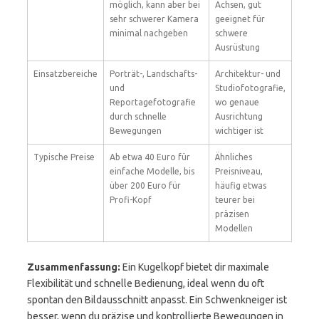
möglich, kann aber bei
Achsen, gut
sehr schwerer Kamera
geeignet für
minimal nachgeben
schwere
Ausrüstung
Einsatzbereiche
Porträt-, Landschafts-
Architektur- und
und
Studiofotografie,
Reportagefotografie
wo genaue
durch schnelle
Ausrichtung
Bewegungen
wichtiger ist
Typische Preise
Ab etwa 40 Euro für
Ähnliches
einfache Modelle, bis
Preisniveau,
über 200 Euro für
häufig etwas
Profi-Kopf
teurer bei
präzisen
Modellen
Zusammenfassung:
Ein Kugelkopf bietet dir maximale
Flexibilität und schnelle Bedienung, ideal wenn du oft
spontan den Bildausschnitt anpasst. Ein Schwenkneiger ist
besser, wenn du präzise und kontrollierte Bewegungen in