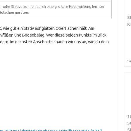
r hohe Stative können durch eine größere Hebelwirkung leichter
 Rutschen geraten.
S
K
 wie gut ein Stativ auf glatten Oberflächen hält. Am
ivfüßen und Bodenbelag. Wer diese beiden Punkte im Blick
ndern. Im nächsten Abschnitt schauen wir uns an, wie du dein
*
A
1
S
S