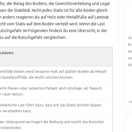
ße, der Belag des Bodens, die Gewichtsverteilung und sogar
 die Stabilität. Nicht jedes Stativ ist für alle Böden gleich
 anders reagieren als auf Holz oder Metallfüße auf Laminat.
cht vom Stativ auf dem Boden verteilt wird. Wenn die Last
utschgefahr. Im Folgenden findest du eine Übersicht, in der
uss auf die Rutschgefahr vergleichen.
A
K
m
KLÄRUNG
u
H
mifüße bieten meist besseren Halt auf glatten Böden als Metall-
r Kunststofffüße, die leicht rutschen können.
erte Fliesen oder lackiertes Parkett sind rutschiger als Teppich
r rauer Beton.
*
A
nheitliche Last führt dazu, dass sich das Stativ leichter kippen
r verschieben kann.
ser Untergrund verringert die Reibung und macht das Rutschen
rscheinlicher.