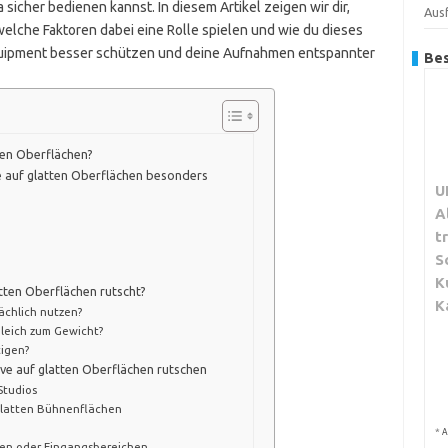
icher bedienen kannst. In diesem Artikel zeigen wir dir,
Aus
elche Faktoren dabei eine Rolle spielen und wie du dieses
Equipment besser schützen und deine Aufnahmen entspannter
Bes
ten Oberflächen?
e auf glatten Oberflächen besonders
U
A
t
S
K
atten Oberflächen rutscht?
K
ächlich nutzen?
rgleich zum Gewicht?
tigen?
ve auf glatten Oberflächen rutschen
Studios
glatten Bühnenflächen
*
A
gen oder Eingangsbereichen