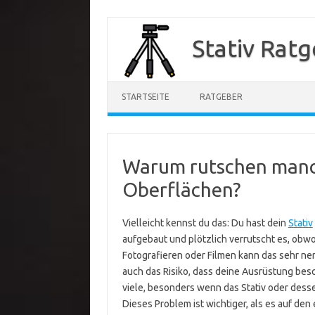
Zum
Inhalt
Stativ Rat
springen
STARTSEITE
RATGEBER
Warum rutschen manch
Oberflächen?
Vielleicht kennst du das: Du hast dein
Stativ
aufgebaut und plötzlich verrutscht es, obwoh
Fotografieren oder Filmen kann das sehr nerv
auch das Risiko, dass deine Ausrüstung besc
viele, besonders wenn das Stativ oder dess
Dieses Problem ist wichtiger, als es auf den 