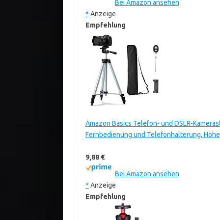
Bei Amazon ansehen
*
Anzeige
Empfehlung
Amazon Basics Telefon- und DSLR-Kamerastati
Fernbedienung und Telefonhalterung, Höhen
9,88 €
Bei Amazon ansehen
*
Anzeige
Empfehlung