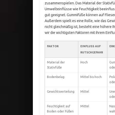
zusammenspielen. Das Material der Stativfü
Umwelteinflüsse wie Feuchtigkeit beeinflussen
gut geeignet. Gummifüße können auf Fliesen
Außerdem spielt es eine Rolle, wie das Gewi
nicht gleichmäßig ist, besteht eine höhere R
wir die wichtigsten Faktoren mit ihrem Einfl
FAKTOR
EINFLUSS AUF
ER
RUTSCHGEFAHR
Material der
Hoch
Gum
Stativfüße
ode
Bodenbelag
Mittel bis hoch
Poli
ode
Gewichtsverteilung
Mittel
Unei
ode
Feuchtigkeit auf
Mittel
Nas
Boden oder Füßen
wah