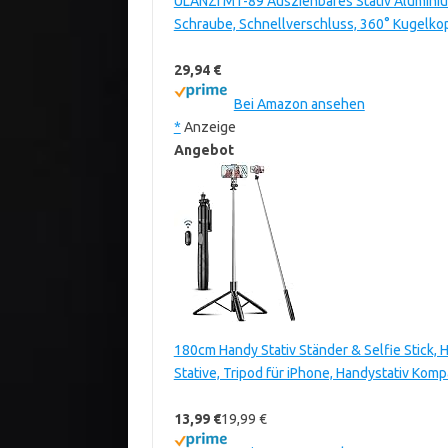
ULANZI MT-89 Ausziehbares Stativ Aluminium,
Schraube, Schnellverschluss, 360° Kugelkop
29,94 €
Bei Amazon ansehen
*
Anzeige
Angebot
180cm Handy Stativ Ständer & Selfie Stick
Stative, Tripod für iPhone, Handystativ Kom
13,99 €
19,99 €