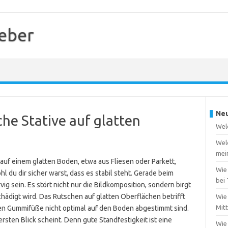
geber
Neu
e Stative auf glatten
Welc
Wel
mei
auf einem glatten Boden, etwa aus Fliesen oder Parkett,
Wie
l du dir sicher warst, dass es stabil steht. Gerade beim
bei
ig sein. Es stört nicht nur die Bildkomposition, sondern birgt
hädigt wird. Das Rutschen auf glatten Oberflächen betrifft
Wie 
Mit
en Gummifüße nicht optimal auf den Boden abgestimmt sind.
ersten Blick scheint. Denn gute Standfestigkeit ist eine
Wie