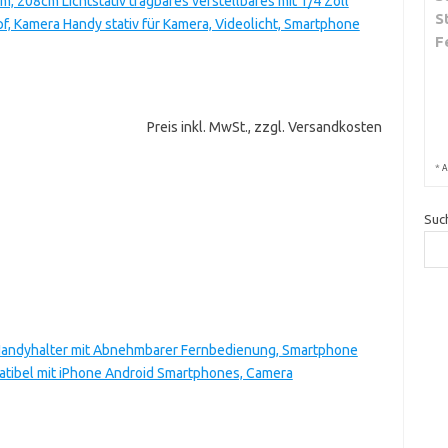
 208cm Lichtstativ tragbares verstellbares mit 1/4 Zoll
S
f, Kamera Handy stativ für Kamera, Videolicht, Smartphone
F
Preis inkl. MwSt., zzgl. Versandkosten
*
A
Suc
, Handyhalter mit Abnehmbarer Fernbedienung, Smartphone
patibel mit iPhone Android Smartphones, Camera