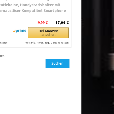
tativbeine, Handystativhalter mit
ernauslöser Kompatibel Smartphone
19,99 €
17,99 €
Bei Amazon
ansehen
Preis inkl. MwSt., zzgl. Versandkosten
nzeige
hen
Suchen