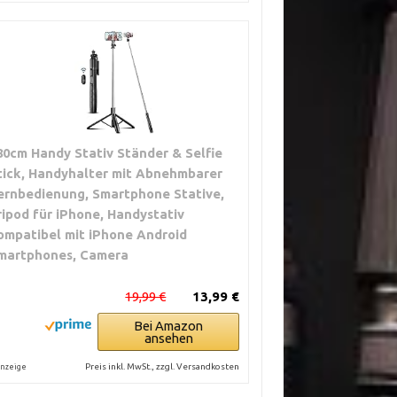
80cm Handy Stativ Ständer & Selfie
tick, Handyhalter mit Abnehmbarer
ernbedienung, Smartphone Stative,
ripod für iPhone, Handystativ
ompatibel mit iPhone Android
martphones, Camera
19,99 €
13,99 €
Bei Amazon
ansehen
Preis inkl. MwSt., zzgl. Versandkosten
nzeige