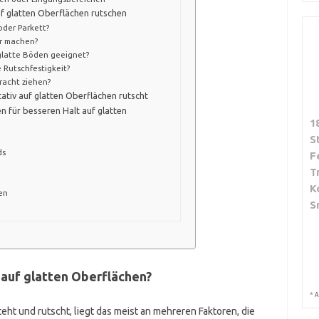
auf glatten Oberflächen rutschen
oder Parkett?
er machen?
glatte Böden geeignet?
e Rutschfestigkeit?
tracht ziehen?
tativ auf glatten Oberflächen rutscht
n für besseren Halt auf glatten
1
S
ds
F
T
K
en
S
auf glatten Oberflächen?
*
A
eht und rutscht, liegt das meist an mehreren Faktoren, die