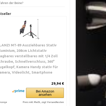
fahren der Beine?
tseller
LANZI MT-89 Ausziehbares Stativ
luminium, 208cm Lichtstativ
ragbares verstellbares mit 1/4 Zoll
chraube, Schnellverschluss, 360°
ugelkopf, Kamera Handy stativ für
amera, Videolicht, Smartphone
29,94 €
Bei Amazon
ansehen
Preis inkl. MwSt., zzgl. Versandkosten
nzeige