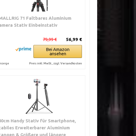
MALLRIG 71 Faltbares Aluminium
amera Stativ Einbeinstativ
79,99 €
56,99 €
Bei Amazon
ansehen
Preis inkl. MwSt., zzgl. Versandkosten
nzeige
80cm Handy Stativ für Smartphone,
tabiles Erweiterbarer Aluminium
tangen & Größere und längere