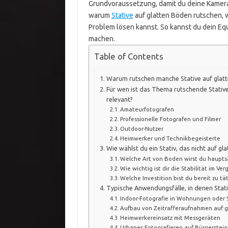
Grundvoraussetzung, damit du deine Kamera s
warum
Stative
auf glatten Böden rutschen, w
Problem lösen kannst. So kannst du dein 
machen.
Table of Contents
Warum rutschen manche Stative auf glat
Für wen ist das Thema rutschende Stativ
relevant?
Amateurfotografen
Professionelle Fotografen und Filmer
Outdoor-Nutzer
Heimwerker und Technikbegeisterte
Wie wählst du ein Stativ, das nicht auf gl
Welche Art von Boden wirst du haupts
Wie wichtig ist dir die Stabilität im Ve
Welche Investition bist du bereit zu tä
Typische Anwendungsfälle, in denen Stati
Indoor-Fotografie in Wohnungen oder 
Aufbau von Zeitrafferaufnahmen auf 
Heimwerkereinsatz mit Messgeräten
Urbanes Fotografieren auf Bürgerstei