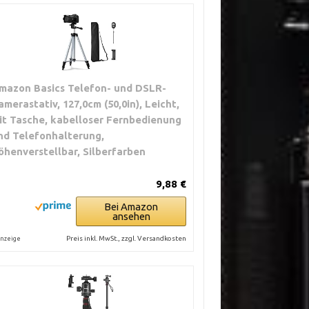
mazon Basics Telefon- und DSLR-
amerastativ, 127,0cm (50,0in), Leicht,
it Tasche, kabelloser Fernbedienung
nd Telefonhalterung,
öhenverstellbar, Silberfarben
9,88 €
Bei Amazon
ansehen
Preis inkl. MwSt., zzgl. Versandkosten
nzeige