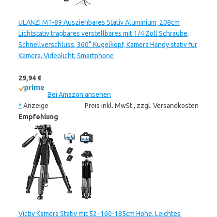
ULANZI MT-89 Ausziehbares Stativ Aluminium, 208cm
Lichtstativ tragbares verstellbares mit 1/4 Zoll Schraube,
Schnellverschluss, 360° Kugelkopf, Kamera Handy stativ für
Kamera, Videolicht, Smartphone
29,94 €
Bei Amazon ansehen
*
Anzeige
Preis inkl. MwSt., zzgl. Versandkosten
Empfehlung
Victiv Kamera Stativ mit 52–160-185cm Höhe, Leichtes