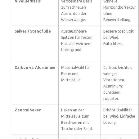
Nivellierbasis
Verstellbare Basis
Schnelle
zum schnellen
Horizontkorrektur
Ausrichten der
ohne
Wasserwaage.
Beinverstellung.
Spikes / Standfüße
Austauschbare
Bessere Stabilität
Spitzen für festen
bei Wind.
Halt auf weichem
Rutschfest.
Untergrund.
Carbon vs. Aluminium
Materialwahl für
Carbon: leichter,
Beine und
weniger
Mittelsäule.
Vibrationen.
Aluminium:
günstiger,
robuster.
Zentralhaken
Haken an der
Erhöht Stabilität
Mittelsäule zum
bei Wind. Einfache
Beschweren mit
Lösung.
Tasche oder Sand.