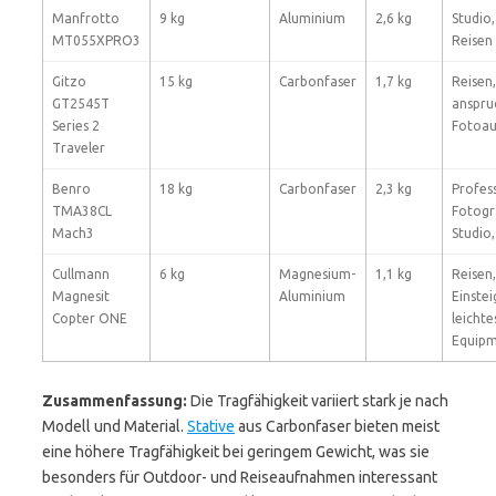
Manfrotto
9 kg
Aluminium
2,6 kg
Studio
MT055XPRO3
Reisen
Gitzo
15 kg
Carbonfaser
1,7 kg
Reisen
GT2545T
anspru
Series 2
Fotoa
Traveler
Benro
18 kg
Carbonfaser
2,3 kg
Profess
TMA38CL
Fotogr
Mach3
Studio
Cullmann
6 kg
Magnesium-
1,1 kg
Reisen,
Magnesit
Aluminium
Einstei
Copter ONE
leichte
Equip
Zusammenfassung:
Die Tragfähigkeit variiert stark je nach
Modell und Material.
Stative
aus Carbonfaser bieten meist
eine höhere Tragfähigkeit bei geringem Gewicht, was sie
besonders für Outdoor- und Reiseaufnahmen interessant