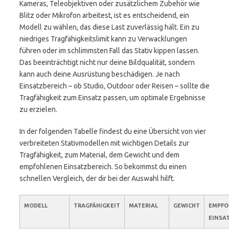
Kameras, Teleobjektiven oder zusätzlichem Zubehör wie
Blitz oder Mikrofon arbeitest, ist es entscheidend, ein
Modell zu wählen, das diese Last zuverlässig hält. Ein zu
niedriges Tragfähigkeitslimit kann zu Verwacklungen
führen oder im schlimmsten Fall das Stativ kippen lassen.
Das beeinträchtigt nicht nur deine Bildqualität, sondern
kann auch deine Ausrüstung beschädigen. Je nach
Einsatzbereich – ob Studio, Outdoor oder Reisen – sollte die
Tragfähigkeit zum Einsatz passen, um optimale Ergebnisse
zu erzielen.
In der folgenden Tabelle findest du eine Übersicht von vier
verbreiteten Stativmodellen mit wichtigen Details zur
Tragfähigkeit, zum Material, dem Gewicht und dem
empfohlenen Einsatzbereich. So bekommst du einen
schnellen Vergleich, der dir bei der Auswahl hilft.
MODELL
TRAGFÄHIGKEIT
MATERIAL
GEWICHT
EMPFO
EINSA