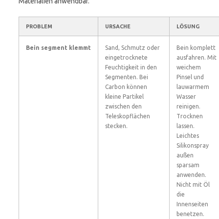
Materialien anwendbar.
PROBLEM
URSACHE
LÖSUNG
Bein segment klemmt
Sand, Schmutz oder
Bein komplett
eingetrocknete
ausfahren. Mit
Feuchtigkeit in den
weichem
Segmenten. Bei
Pinsel und
Carbon können
lauwarmem
kleine Partikel
Wasser
zwischen den
reinigen.
Teleskopflächen
Trocknen
stecken.
lassen.
Leichtes
Silikonspray
außen
sparsam
anwenden.
Nicht mit Öl
die
Innenseiten
benetzen.