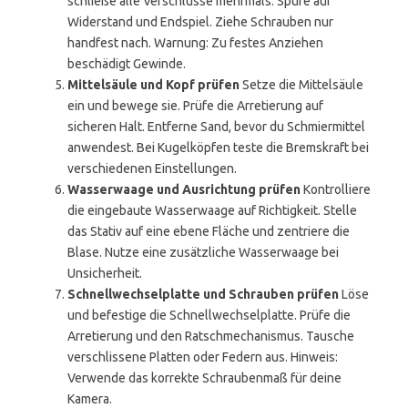
schließe alle Verschlüsse mehrmals. Spüre auf
Widerstand und Endspiel. Ziehe Schrauben nur
handfest nach. Warnung: Zu festes Anziehen
beschädigt Gewinde.
Mittelsäule und Kopf prüfen
Setze die Mittelsäule
ein und bewege sie. Prüfe die Arretierung auf
sicheren Halt. Entferne Sand, bevor du Schmiermittel
anwendest. Bei Kugelköpfen teste die Bremskraft bei
verschiedenen Einstellungen.
Wasserwaage und Ausrichtung prüfen
Kontrolliere
die eingebaute Wasserwaage auf Richtigkeit. Stelle
das Stativ auf eine ebene Fläche und zentriere die
Blase. Nutze eine zusätzliche Wasserwaage bei
Unsicherheit.
Schnellwechselplatte und Schrauben prüfen
Löse
und befestige die Schnellwechselplatte. Prüfe die
Arretierung und den Ratschmechanismus. Tausche
verschlissene Platten oder Federn aus. Hinweis:
Verwende das korrekte Schraubenmaß für deine
Kamera.