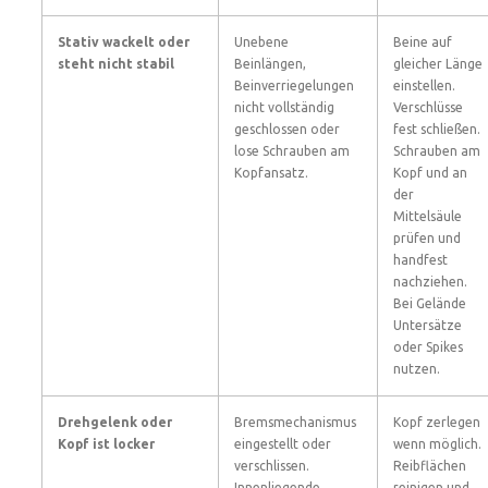
Stativ wackelt oder
Unebene
Beine auf
steht nicht stabil
Beinlängen,
gleicher Länge
Beinverriegelungen
einstellen.
nicht vollständig
Verschlüsse
geschlossen oder
fest schließen.
lose Schrauben am
Schrauben am
Kopfansatz.
Kopf und an
der
Mittelsäule
prüfen und
handfest
nachziehen.
Bei Gelände
Untersätze
oder Spikes
nutzen.
Drehgelenk oder
Bremsmechanismus
Kopf zerlegen
Kopf ist locker
eingestellt oder
wenn möglich.
verschlissen.
Reibflächen
Innenliegende
reinigen und