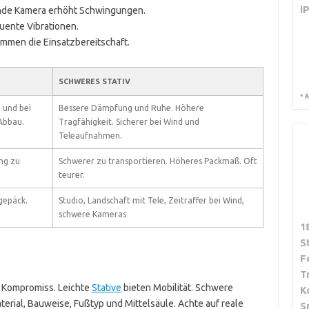
i
gende Kamera erhöht Schwingungen.
uente Vibrationen.
mmen die Einsatzbereitschaft.
SCHWERES STATIV
*
A
n und bei
Bessere Dämpfung und Ruhe. Höhere
Abbau.
Tragfähigkeit. Sicherer bei Wind und
Teleaufnahmen.
ung zu
Schwerer zu transportieren. Höheres Packmaß. Oft
teurer.
dgepäck.
Studio, Landschaft mit Tele, Zeitraffer bei Wind,
schwere Kameras
1
S
F
T
n Kompromiss. Leichte
Stative
bieten Mobilität. Schwere
K
terial, Bauweise, Fußtyp und Mittelsäule. Achte auf reale
S