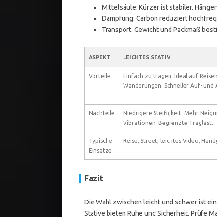
Mittelsäule: Kürzer ist stabiler. Hän
Dämpfung: Carbon reduziert hochfreq
Transport: Gewicht und Packmaß besti
ASPEKT
LEICHTES STATIV
Vorteile
Einfach zu tragen. Ideal auf Reise
Wanderungen. Schneller Auf- und 
Nachteile
Niedrigere Steifigkeit. Mehr Neig
Vibrationen. Begrenzte Traglast.
Typische
Reise, Street, leichtes Video, Han
Einsätze
Fazit
Die Wahl zwischen leicht und schwer ist ei
Stative bieten Ruhe und Sicherheit. Prüfe Ma