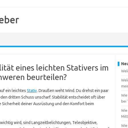
geber
Neu
ität eines leichten Stativers im
Welc
hweren beurteilen?
Wel
mei
auf ein leichtes
Stativ
. Draußen weht Wind. Du drehst ein paar
Wie
den dritten Schuss unscharf. Stabilität entscheidet oft über
bei
die Sicherheit deiner Ausrüstung und den Komfort beim
Wie 
Mit
 wichtig wird, sind Langzeitbelichtungen, Teleobjektive,
Wie