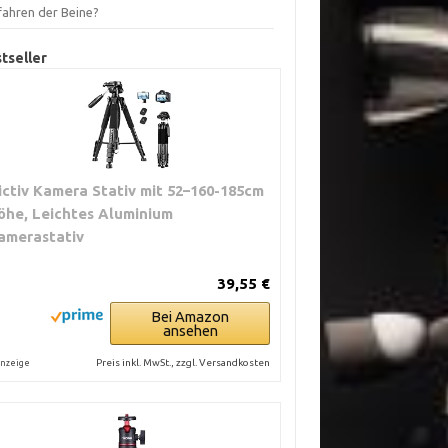
fahren der Beine?
tseller
ictiv Kamera Stativ mit 52–160-185cm
öhe, Leichtes Aluminium
amerastativ
39,55 €
Bei Amazon
ansehen
Preis inkl. MwSt., zzgl. Versandkosten
nzeige