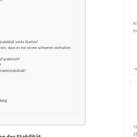
R
i
tabilität eines Stativs?
sieren, dass es mit einem schweren mithalten
uf praktisch?
?
*
A
esamtstabilität?
lung
1
S
ng der Stabilität