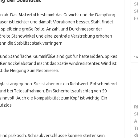
S
S
en ab. Das
Material
bestimmt das Gewicht und die Dämpfung.
F
ser ist leichter und dämpft Vibrationen besser. Stahl findet
spielt eine große Rolle. Anzahl und Durchmesser der
. Breite Standwinkel und eine zentrale Verstrebung erhöhen
nn die Stabilität stark verringern.
 und Standfläche. Gummifüße sind gut für harte Böden. Spikes
*
A
ßer Sockelabstand macht das Stativ windresistenter. Wind ist
kt die Neigung zum Resonieren.
glast angegeben. Sie ist aber nur ein Richtwert. Entscheidend
und bei Teleaufnahmen. Ein Sicherheitsaufschlag von 50
nvoll. Auch die Kompatibilität zum Kopf ist wichtig. Ein
utzlos.
R
S
A
T
d
ind praktisch. Schraubverschlüsse können steifer sein.