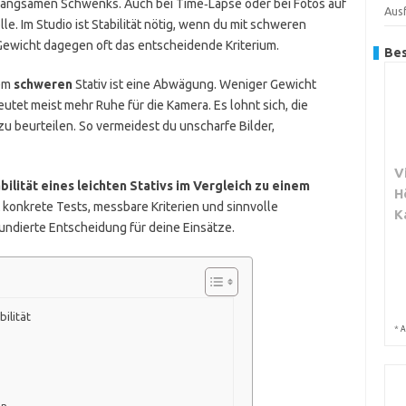
ngsamen Schwenks. Auch bei Time‑Lapse oder bei Fotos auf
Aus
le. Im Studio ist Stabilität nötig, wenn du mit schweren
 Gewicht dagegen oft das entscheidende Kriterium.
Bes
em
schweren
Stativ ist eine Abwägung. Weniger Gewicht
tet meist mehr Ruhe für die Kamera. Es lohnt sich, die
zu beurteilen. So vermeidest du unscharfe Bilder,
V
bilität eines leichten Stativs im Vergleich zu einem
H
t konkrete Tests, messbare Kriterien und sinnvolle
K
undierte Entscheidung für deine Einsätze.
bilität
*
A
en