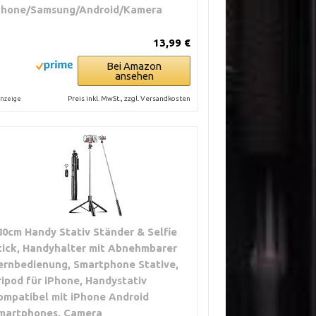
Phone/Samsung/Android/Kamera
13,99 €
Bei Amazon
ansehen
Preis inkl. MwSt., zzgl. Versandkosten
nzeige
80cm Handy Stativ Ständer & Selfie
tick, Handyhalter mit Abnehmbarer
ernbedienung, Smartphone Stative,
ripod für iPhone, Handystativ
ompatibel mit iPhone Android
martphones, Camera