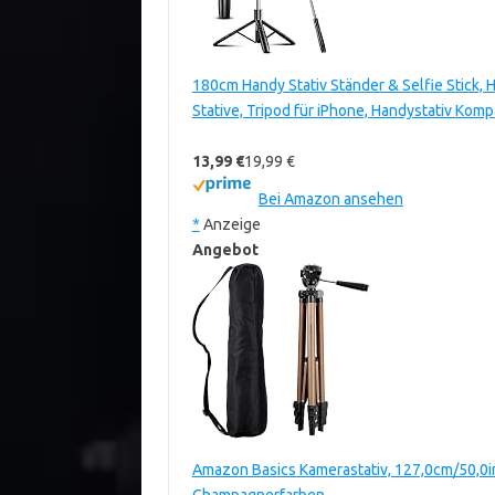
180cm Handy Stativ Ständer & Selfie Stick
Stative, Tripod für iPhone, Handystativ Kom
13,99 €
19,99 €
Bei Amazon ansehen
*
Anzeige
Angebot
Amazon Basics Kamerastativ, 127,0cm/50,0in,