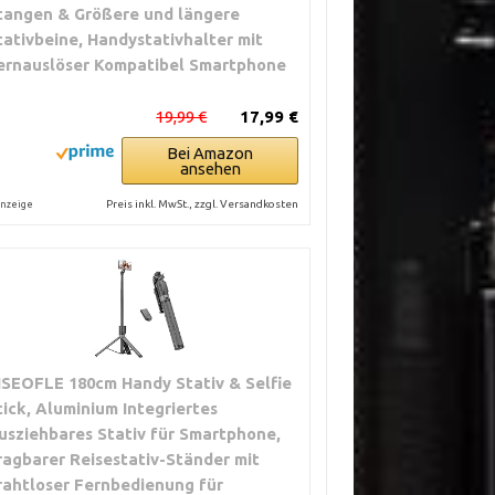
tangen & Größere und längere
tativbeine, Handystativhalter mit
ernauslöser Kompatibel Smartphone
19,99 €
17,99 €
Bei Amazon
ansehen
Preis inkl. MwSt., zzgl. Versandkosten
nzeige
ISEOFLE 180cm Handy Stativ & Selfie
tick, Aluminium Integriertes
usziehbares Stativ für Smartphone,
ragbarer Reisestativ-Ständer mit
rahtloser Fernbedienung für