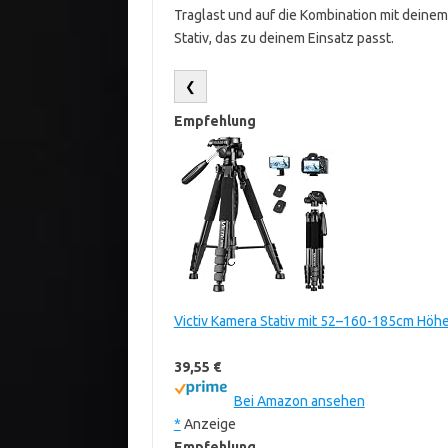
Traglast und auf die Kombination mit deinem
Stativ, das zu deinem Einsatz passt.
❮
Empfehlung
Victiv Kamera Stativ mit 52–160-185cm Höhe
39,55 €
Bei Amazon ansehen
*
Anzeige
Empfehlung