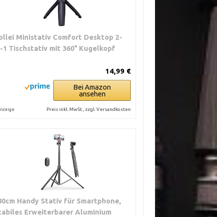
ollei Ministativ Comfort Desktop 2-
n-1 Tischstativ mit 360° Kugelkopf
14,99 €
Bei Amazon
ansehen
Preis inkl. MwSt., zzgl. Versandkosten
nzeige
80cm Handy Stativ für Smartphone,
tabiles Erweiterbarer Aluminium