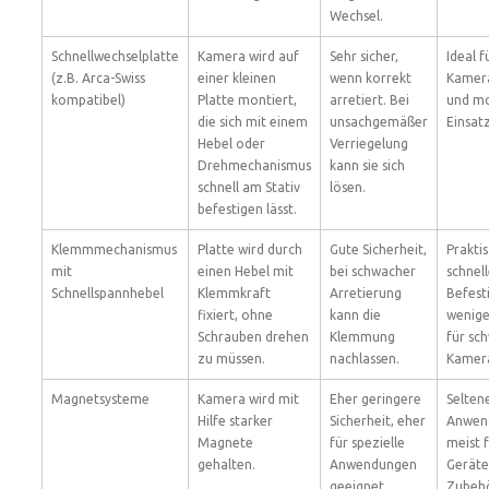
Wechsel.
Schnellwechselplatte
Kamera wird auf
Sehr sicher,
Ideal f
(z.B. Arca-Swiss
einer kleinen
wenn korrekt
Kamer
kompatibel)
Platte montiert,
arretiert. Bei
und mo
die sich mit einem
unsachgemäßer
Einsatz
Hebel oder
Verriegelung
Drehmechanismus
kann sie sich
schnell am Stativ
lösen.
befestigen lässt.
Klemmmechanismus
Platte wird durch
Gute Sicherheit,
Praktis
mit
einen Hebel mit
bei schwacher
schnel
Schnellspannhebel
Klemmkraft
Arretierung
Befest
fixiert, ohne
kann die
wenige
Schrauben drehen
Klemmung
für sc
zu müssen.
nachlassen.
Kamera
Magnetsysteme
Kamera wird mit
Eher geringere
Selten
Hilfe starker
Sicherheit, eher
Anwen
Magnete
für spezielle
meist f
gehalten.
Anwendungen
Geräte
geeignet.
Zubehö