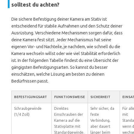
solltest du achten?
Die sichere Befestigung deiner Kamera am Stativ ist
entscheidend für stabile Aufnahmen und den Schutz deiner
Ausrüstung. Verschiedene Mechanismen sorgen dafür, dass
deine Kamera fest sitzt. Jeder Mechanismus hat seine
eigenen Vor- und Nachteile, je nachdem, wie schnell du die
Kamera wechseln willst oder wie viel Stabilität erforderlich
ist. In der folgenden Tabelle findest du eine Übersicht der
gängigsten Befestigungsarten. So kannst du besser
einschätzen, welche Lösung am besten zu deinen
Bedürfnissen passt.
BEFESTIGUNGSART
FUNKTIONSWEISE
SICHERHEIT
EINSA
Schraubgewinde
Direktes
Sehr sicher, da
Für al
(1/4 Zoll)
Einschrauben der
feste
mit
Kamera auf die
Verbindung,
Standa
Stativplatte mit
aber dauert
wenn d
Standardgewinde.
länger beim
wechse