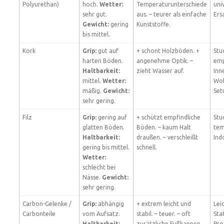
Polyurethan)
hoch.
Wetter:
Temperaturunterschiede
uni
sehr gut.
aus. – teurer als einfache
Ers
Gewicht:
gering
Kunststoffe.
bis mittel.
Kork
Grip:
gut auf
+ schont Holzböden. +
Stu
harten Böden.
angenehme Optik. –
emp
Haltbarkeit:
zieht Wasser auf.
Inn
mittel.
Wetter:
Wo
mäßig.
Gewicht:
Set
sehr gering.
Filz
Grip:
gering auf
+ schützt empfindliche
Stu
glatten Böden.
Böden. – kaum Halt
tem
Haltbarkeit:
draußen. – verschleißt
Ind
gering bis mittel.
schnell.
Wetter:
schlecht bei
Nässe.
Gewicht:
sehr gering.
Carbon-Gelenke /
Grip:
abhängig
+ extrem leicht und
Lei
Carbonteile
vom Aufsatz.
stabil. – teuer. – oft
Sta
Haltbarkeit:
zusätzliche Fußkappen
Pro