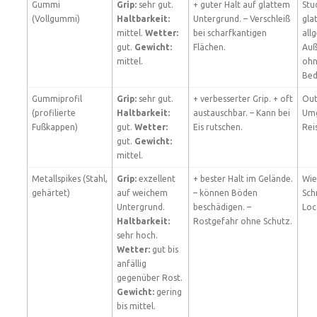
Gummi
Grip:
sehr gut.
+ guter Halt auf glattem
Stu
(Vollgummi)
Haltbarkeit:
Untergrund. – Verschleiß
gla
mittel.
Wetter:
bei scharfkantigen
all
gut.
Gewicht:
Flächen.
Auß
mittel.
ohn
Bed
Gummiprofil
Grip:
sehr gut.
+ verbesserter Grip. + oft
Out
(profilierte
Haltbarkeit:
austauschbar. – Kann bei
Um
Fußkappen)
gut.
Wetter:
Eis rutschen.
Rei
gut.
Gewicht:
mittel.
Metallspikes (Stahl,
Grip:
exzellent
+ bester Halt im Gelände.
Wie
gehärtet)
auf weichem
– können Böden
Sch
Untergrund.
beschädigen. –
Loc
Haltbarkeit:
Rostgefahr ohne Schutz.
sehr hoch.
Wetter:
gut bis
anfällig
gegenüber Rost.
Gewicht:
gering
bis mittel.