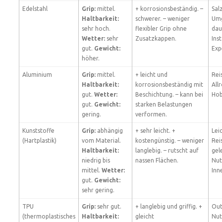
Edelstahl
Grip:
mittel.
+ korrosionsbeständig. –
Sal
Haltbarkeit:
schwerer. – weniger
Um
sehr hoch.
flexibler Grip ohne
dau
Wetter:
sehr
Zusatzkappen.
Inst
gut.
Gewicht:
Exp
höher.
Aluminium
Grip:
mittel.
+ leicht und
Rei
Haltbarkeit:
korrosionsbeständig mit
All
gut.
Wetter:
Beschichtung. – kann bei
Hob
gut.
Gewicht:
starken Belastungen
gering.
verformen.
Kunststoffe
Grip:
abhängig
+ sehr leicht. +
Lei
(Hartplastik)
vom Material.
kostengünstig. – weniger
Rei
Haltbarkeit:
langlebig. – rutscht auf
gel
niedrig bis
nassen Flächen.
Nut
mittel.
Wetter:
Inn
gut.
Gewicht:
sehr gering.
TPU
Grip:
sehr gut.
+ langlebig und griffig. +
Out
(thermoplastisches
Haltbarkeit:
gleicht
Nut