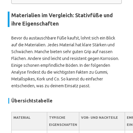
Materialien im Vergleich: Stativfüße und
ihre Eigenschaften
Bevor du austauschbare Füße kaufst, lohnt sich ein Blick
auf die Materialien. Jedes Material hat klare Stärken und
Schwächen. Manche bieten sehr guten Grip auf nassen
Flächen. Andere sind leicht und resistent gegen Korrosion.
Einige schonen empfindliche Böden. In der folgenden
Analyse findest du die wichtigsten Fakten zu Gummi,
Metallspikes, Kork und Co. So kannst du einfacher
entscheiden, was zu deinem Einsatz passt.
Übersichtstabelle
MATERIAL
TYPISCHE
VOR- UND NACHTEILE
EM
EIGENSCHAFTEN
EIN