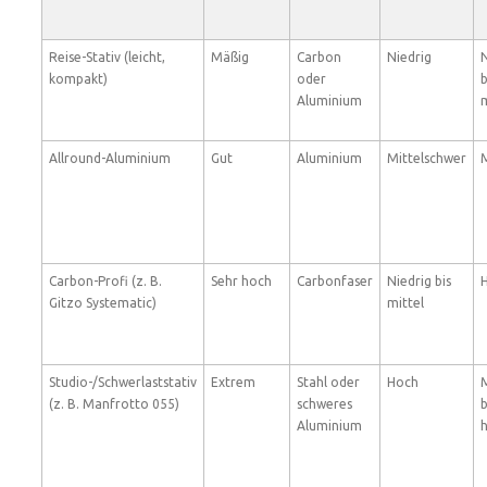
Reise-Stativ (leicht,
Mäßig
Carbon
Niedrig
N
kompakt)
oder
b
Aluminium
m
Allround-Aluminium
Gut
Aluminium
Mittelschwer
M
Carbon-Profi (z. B.
Sehr hoch
Carbonfaser
Niedrig bis
Gitzo Systematic)
mittel
Studio-/Schwerlaststativ
Extrem
Stahl oder
Hoch
M
(z. B. Manfrotto 055)
schweres
b
Aluminium