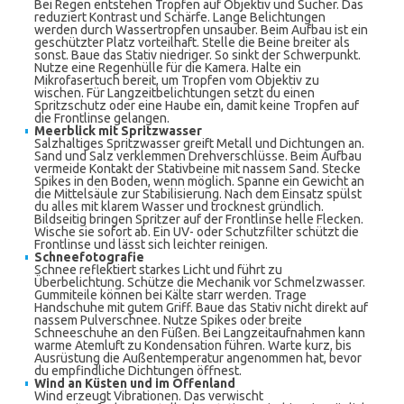
Bei Regen entstehen Tropfen auf Objektiv und Sucher. Das
reduziert Kontrast und Schärfe. Lange Belichtungen
werden durch Wassertropfen unsauber. Beim Aufbau ist ein
geschützter Platz vorteilhaft. Stelle die Beine breiter als
sonst. Baue das Stativ niedriger. So sinkt der Schwerpunkt.
Nutze eine Regenhülle für die Kamera. Halte ein
Mikrofasertuch bereit, um Tropfen vom Objektiv zu
wischen. Für Langzeitbelichtungen setzt du einen
Spritzschutz oder eine Haube ein, damit keine Tropfen auf
die Frontlinse gelangen.
Meerblick mit Spritzwasser
Salzhaltiges Spritzwasser greift Metall und Dichtungen an.
Sand und Salz verklemmen Drehverschlüsse. Beim Aufbau
vermeide Kontakt der Stativbeine mit nassem Sand. Stecke
Spikes in den Boden, wenn möglich. Spanne ein Gewicht an
die Mittelsäule zur Stabilisierung. Nach dem Einsatz spülst
du alles mit klarem Wasser und trocknest gründlich.
Bildseitig bringen Spritzer auf der Frontlinse helle Flecken.
Wische sie sofort ab. Ein UV- oder Schutzfilter schützt die
Frontlinse und lässt sich leichter reinigen.
Schneefotografie
Schnee reflektiert starkes Licht und führt zu
Überbelichtung. Schütze die Mechanik vor Schmelzwasser.
Gummiteile können bei Kälte starr werden. Trage
Handschuhe mit gutem Griff. Baue das Stativ nicht direkt auf
nassem Pulverschnee. Nutze Spikes oder breite
Schneeschuhe an den Füßen. Bei Langzeitaufnahmen kann
warme Atemluft zu Kondensation führen. Warte kurz, bis
Ausrüstung die Außentemperatur angenommen hat, bevor
du empfindliche Dichtungen öffnest.
Wind an Küsten und im Offenland
Wind erzeugt Vibrationen. Das verwischt