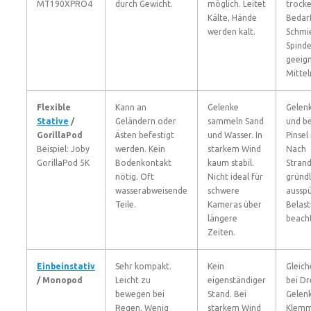
MT190XPRO4
durch Gewicht.
möglich. Leitet
trocke
Kälte, Hände
Bedarf
werden kalt.
Schmi
Spinde
geeig
Mittel
Flexible
Kann an
Gelenke
Gelen
Stative
/
Geländern oder
sammeln Sand
und be
GorillaPod
Ästen befestigt
und Wasser. In
Pinsel
Beispiel: Joby
werden. Kein
starkem Wind
Nach
GorillaPod 5K
Bodenkontakt
kaum stabil.
Stran
nötig. Oft
Nicht ideal für
gründl
wasserabweisende
schwere
ausspü
Teile.
Kameras über
Belas
längere
beach
Zeiten.
Einbeinstativ
Sehr kompakt.
Kein
Gleich
/ Monopod
Leicht zu
eigenständiger
bei Dr
bewegen bei
Stand. Bei
Gelen
Regen. Wenig
starkem Wind
Klem