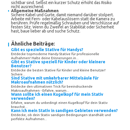
sichtbar sind. Selbst ein kurzer Schutz erhöht das Risiko
nicht ausreichend.
Allgemeine Maßnahmen
Sichere Kabel und Gurte, damit niemand darüber stolpert.
Arbeite mit Fern- oder Kabelauslösern statt die Kamera zu
berühren. Prüfe regelmäßig Schrauben und Verschlüsse auf
festen Sitz. Wenn du Zweifel an Stabilität oder Sicherheit
hast, baue lieber ab und suche Schutz.
Ähnliche Beiträge:
Gibt es spezielle Stative für Handys?
Entdecke topmoderne Handy-Stative für professionelle
Aufnahmen! Halte deine Erinnerungen in...
Gibt es Stative speziell für Kinder oder kleinere
Benutzer?
Entdecke die besten Stative für Kinder und kleine Benutzer!
Sichere...
Sind Stative mit umkehrbarer Mittelsäule für
Makroaufnahmen nützlich?
Entdecke den ultimativen Trick für beeindruckende
Makroaufnahmen - Erfahre, warum...
Wann sollte ich einen Kugelkopf für mein Stativ
verwenden?
Erfahre, warum du unbedingt einen Kugelkopf für dein Stativ
brauchst...
Kann ich mein Stativ in sandigen Gebieten verwenden?
Entdecke, ob dein Stativ sandigen Bedingungen standhält und
perfekte Aufnahmen...