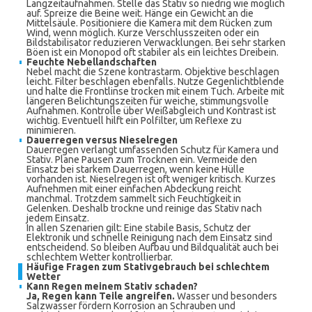
Langzeitaufnahmen. Stelle das Stativ so niedrig wie möglich
auf. Spreize die Beine weit. Hänge ein Gewicht an die
Mittelsäule. Positioniere die Kamera mit dem Rücken zum
Wind, wenn möglich. Kurze Verschlusszeiten oder ein
Bildstabilisator reduzieren Verwacklungen. Bei sehr starken
Böen ist ein Monopod oft stabiler als ein leichtes Dreibein.
Feuchte Nebellandschaften
Nebel macht die Szene kontrastarm. Objektive beschlagen
leicht. Filter beschlagen ebenfalls. Nutze Gegenlichtblende
und halte die Frontlinse trocken mit einem Tuch. Arbeite mit
längeren Belichtungszeiten für weiche, stimmungsvolle
Aufnahmen. Kontrolle über Weißabgleich und Kontrast ist
wichtig. Eventuell hilft ein Polfilter, um Reflexe zu
minimieren.
Dauerregen versus Nieselregen
Dauerregen verlangt umfassenden Schutz für Kamera und
Stativ. Plane Pausen zum Trocknen ein. Vermeide den
Einsatz bei starkem Dauerregen, wenn keine Hülle
vorhanden ist. Nieselregen ist oft weniger kritisch. Kurzes
Aufnehmen mit einer einfachen Abdeckung reicht
manchmal. Trotzdem sammelt sich Feuchtigkeit in
Gelenken. Deshalb trockne und reinige das Stativ nach
jedem Einsatz.
In allen Szenarien gilt: Eine stabile Basis, Schutz der
Elektronik und schnelle Reinigung nach dem Einsatz sind
entscheidend. So bleiben Aufbau und Bildqualität auch bei
schlechtem Wetter kontrollierbar.
Häufige Fragen zum Stativgebrauch bei schlechtem
Wetter
Kann Regen meinem Stativ schaden?
Ja, Regen kann Teile angreifen.
Wasser und besonders
Salzwasser fördern Korrosion an Schrauben und