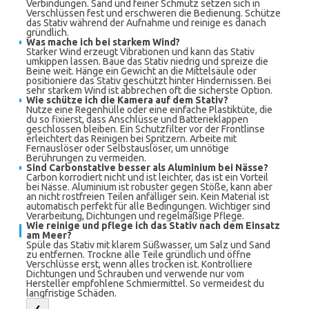
Verbindungen. Sand und feiner Schmutz setzen sich in
Verschlüssen fest und erschweren die Bedienung. Schütze
das Stativ während der Aufnahme und reinige es danach
gründlich.
Was mache ich bei starkem Wind?
Starker Wind erzeugt Vibrationen und kann das Stativ
umkippen lassen. Baue das Stativ niedrig und spreize die
Beine weit. Hänge ein Gewicht an die Mittelsäule oder
positioniere das Stativ geschützt hinter Hindernissen. Bei
sehr starkem Wind ist abbrechen oft die sicherste Option.
Wie schütze ich die Kamera auf dem Stativ?
Nutze eine Regenhülle oder eine einfache Plastiktüte, die
du so fixierst, dass Anschlüsse und Batterieklappen
geschlossen bleiben. Ein Schutzfilter vor der Frontlinse
erleichtert das Reinigen bei Spritzern. Arbeite mit
Fernauslöser oder Selbstauslöser, um unnötige
Berührungen zu vermeiden.
Sind Carbonstative besser als Aluminium bei Nässe?
Carbon korrodiert nicht und ist leichter, das ist ein Vorteil
bei Nässe. Aluminium ist robuster gegen Stöße, kann aber
an nicht rostfreien Teilen anfälliger sein. Kein Material ist
automatisch perfekt für alle Bedingungen. Wichtiger sind
Verarbeitung, Dichtungen und regelmäßige Pflege.
Wie reinige und pflege ich das Stativ nach dem Einsatz
am Meer?
Spüle das Stativ mit klarem Süßwasser, um Salz und Sand
zu entfernen. Trockne alle Teile gründlich und öffne
Verschlüsse erst, wenn alles trocken ist. Kontrolliere
Dichtungen und Schrauben und verwende nur vom
Hersteller empfohlene Schmiermittel. So vermeidest du
langfristige Schäden.