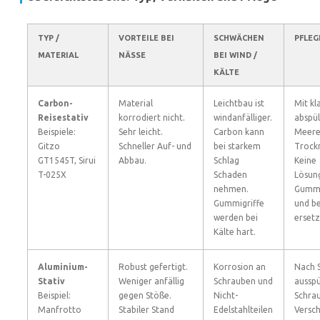
TYP /
VORTEILE BEI
SCHWÄCHEN
PFLEG
MATERIAL
NÄSSE
BEI WIND /
KÄLTE
Carbon-
Material
Leichtbau ist
Mit k
Reisestativ
korrodiert nicht.
windanfälliger.
abspü
Beispiele:
Sehr leicht.
Carbon kann
Meere
Gitzo
Schneller Auf- und
bei starkem
Trockn
GT1545T, Sirui
Abbau.
Schlag
Keine
T-025X
Schaden
Lösung
nehmen.
Gummi
Gummigriffe
und be
werden bei
ersetz
Kälte hart.
Aluminium-
Robust gefertigt.
Korrosion an
Nach 
Stativ
Weniger anfällig
Schrauben und
ausspü
Beispiel:
gegen Stöße.
Nicht-
Schra
Manfrotto
Stabiler Stand
Edelstahlteilen
Versch