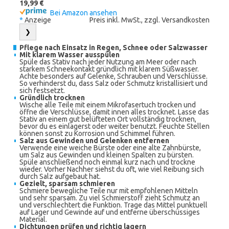
19,99 €
Bei Amazon ansehen
*
Anzeige
Preis inkl. MwSt., zzgl. Versandkosten
❯
Pflege nach Einsatz in Regen, Schnee oder Salzwasser
Mit klarem Wasser ausspülen
Spüle das Stativ nach jeder Nutzung am Meer oder nach
starkem Schneekontakt gründlich mit klarem Süßwasser.
Achte besonders auf Gelenke, Schrauben und Verschlüsse.
So verhinderst du, dass Salz oder Schmutz kristallisiert und
sich festsetzt.
Gründlich trocknen
Wische alle Teile mit einem Mikrofasertuch trocken und
öffne die Verschlüsse, damit innen alles trocknet. Lasse das
Stativ an einem gut belüfteten Ort vollständig trocknen,
bevor du es einlagerst oder weiter benutzt. Feuchte Stellen
können sonst zu Korrosion und Schimmel führen.
Salz aus Gewinden und Gelenken entfernen
Verwende eine weiche Bürste oder eine alte Zahnbürste,
um Salz aus Gewinden und kleinen Spalten zu bürsten.
Spüle anschließend noch einmal kurz nach und trockne
wieder. Vorher Nachher siehst du oft, wie viel Reibung sich
durch Salz aufgebaut hat.
Gezielt, sparsam schmieren
Schmiere bewegliche Teile nur mit empfohlenen Mitteln
und sehr sparsam. Zu viel Schmierstoff zieht Schmutz an
und verschlechtert die Funktion. Trage das Mittel punktuell
auf Lager und Gewinde auf und entferne überschüssiges
Material.
Dichtungen prüfen und richtig lagern