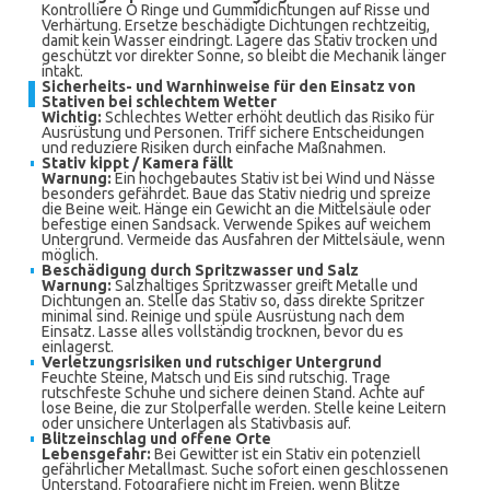
Kontrolliere O Ringe und Gummidichtungen auf Risse und
Verhärtung. Ersetze beschädigte Dichtungen rechtzeitig,
damit kein Wasser eindringt. Lagere das Stativ trocken und
geschützt vor direkter Sonne, so bleibt die Mechanik länger
intakt.
Sicherheits- und Warnhinweise für den Einsatz von
Stativen bei schlechtem Wetter
Wichtig:
Schlechtes Wetter erhöht deutlich das Risiko für
Ausrüstung und Personen. Triff sichere Entscheidungen
und reduziere Risiken durch einfache Maßnahmen.
Stativ kippt / Kamera fällt
Warnung:
Ein hochgebautes Stativ ist bei Wind und Nässe
besonders gefährdet. Baue das Stativ niedrig und spreize
die Beine weit. Hänge ein Gewicht an die Mittelsäule oder
befestige einen Sandsack. Verwende Spikes auf weichem
Untergrund. Vermeide das Ausfahren der Mittelsäule, wenn
möglich.
Beschädigung durch Spritzwasser und Salz
Warnung:
Salzhaltiges Spritzwasser greift Metalle und
Dichtungen an. Stelle das Stativ so, dass direkte Spritzer
minimal sind. Reinige und spüle Ausrüstung nach dem
Einsatz. Lasse alles vollständig trocknen, bevor du es
einlagerst.
Verletzungsrisiken und rutschiger Untergrund
Feuchte Steine, Matsch und Eis sind rutschig. Trage
rutschfeste Schuhe und sichere deinen Stand. Achte auf
lose Beine, die zur Stolperfalle werden. Stelle keine Leitern
oder unsichere Unterlagen als Stativbasis auf.
Blitzeinschlag und offene Orte
Lebensgefahr:
Bei Gewitter ist ein Stativ ein potenziell
gefährlicher Metallmast. Suche sofort einen geschlossenen
Unterstand. Fotografiere nicht im Freien, wenn Blitze