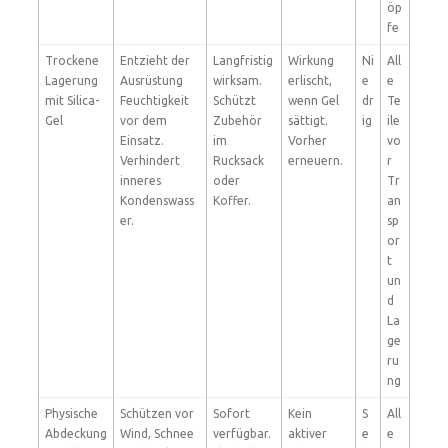
öp
fe
Trockene
Entzieht der
Langfristig
Wirkung
Ni
All
Lagerung
Ausrüstung
wirksam.
erlischt,
e
e
mit Silica-
Feuchtigkeit
Schützt
wenn Gel
dr
Te
Gel
vor dem
Zubehör
sättigt.
ig
ile
Einsatz.
im
Vorher
vo
Verhindert
Rucksack
erneuern.
r
inneres
oder
Tr
Kondenswass
Koffer.
an
er.
sp
or
t
un
d
La
ge
ru
ng
Physische
Schützen vor
Sofort
Kein
S
All
Abdeckung
Wind, Schnee
verfügbar.
aktiver
e
e