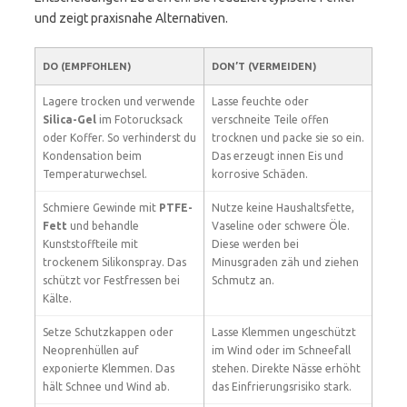
und zeigt praxisnahe Alternativen.
DO (EMPFOHLEN)
DON’T (VERMEIDEN)
Lagere trocken und verwende
Lasse feuchte oder
Silica-Gel
im Fotorucksack
verschneite Teile offen
oder Koffer. So verhinderst du
trocknen und packe sie so ein.
Kondensation beim
Das erzeugt innen Eis und
Temperaturwechsel.
korrosive Schäden.
Schmiere Gewinde mit
PTFE-
Nutze keine Haushaltsfette,
Fett
und behandle
Vaseline oder schwere Öle.
Kunststoffteile mit
Diese werden bei
trockenem Silikonspray. Das
Minusgraden zäh und ziehen
schützt vor Festfressen bei
Schmutz an.
Kälte.
Setze Schutzkappen oder
Lasse Klemmen ungeschützt
Neoprenhüllen auf
im Wind oder im Schneefall
exponierte Klemmen. Das
stehen. Direkte Nässe erhöht
hält Schnee und Wind ab.
das Einfrierungsrisiko stark.