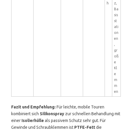
h
z,
Ba
sis
st
ati
on
en
,
gr
oß
e
Kl
e
m
m
en
Fazit und Empfehlung:
Für leichte, mobile Touren
kombiniert sich
Silikonspray
zur schnellen Behandlung mit
einer
Isolierhülle
als passivem Schutz sehr gut. Für
Gewinde und Schraubklemmen ist
PTFE-Fett
die