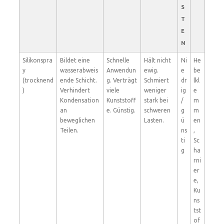
S
T
E
N
Silikonspra
Bildet eine
Schnelle
Hält nicht
Ni
He
y
wasserabweis
Anwendun
ewig.
e
be
(trocknend
ende Schicht.
g. Verträgt
Schmiert
dr
lkl
)
Verhindert
viele
weniger
ig
e
Kondensation
Kunststoff
stark bei
/
m
an
e. Günstig.
schweren
g
m
beweglichen
Lasten.
ü
en
Teilen.
ns
,
ti
Sc
g
ha
rni
er
e,
Ku
ns
tst
of