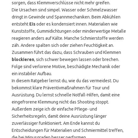
sorgen, dass Klemmverschlüsse nicht mehr greifen.
Die Ursachen sind simpel. Wasser oder Schmelzwasser
dringt in Gewinde und Spannmechaniken. Beim Abkühlen
entsteht
Eis
oder es kondensiert innen. Materialien wie
Kunststoffe, Gummidichtungen oder minderwertige Metalle
reagieren anders auf Kälte. Manche Schmierstoffe werden
zäh. Andere spalten sich oder ziehen Feuchtigkeit an.
Zusammen führt das dazu, dass Schrauben und Klemmen
blockieren
, sich schwer bewegen lassen oder brechen.
Folge sind verlorene Motive, beschädigte Mechanik oder
ein instabiler Aufbau.
In diesem Ratgeber lernst du, wie du das vermeidest. Du
bekommst klare Präventivmaßnahmen für Tour und
Ausrüstung. Du lernst schnelle Notfall-Hilfen, damit eine
eingefrorene Klemmung nicht das Shooting stoppt.
Außerdem zeige ich dir einfache Pflege- und
Sicherheitsregeln, damit deine Ausrüstung länger
zuverlässiger funktioniert. Am Ende kannst du
Entscheidungen für Materialien und Schmiermittel treffen,
die bei Minusgraden besser performen.