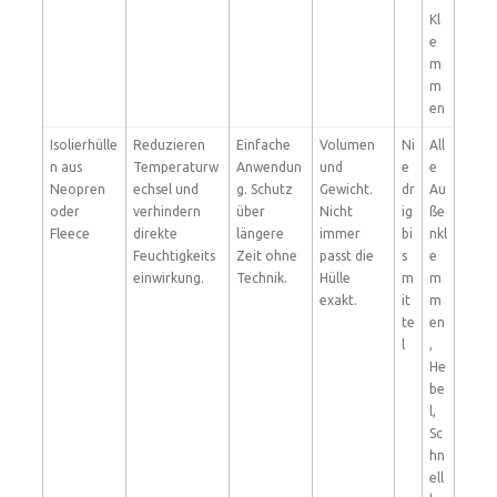
Kl
e
m
m
en
Isolierhülle
Reduzieren
Einfache
Volumen
Ni
All
n aus
Temperaturw
Anwendun
und
e
e
Neopren
echsel und
g. Schutz
Gewicht.
dr
Au
oder
verhindern
über
Nicht
ig
ße
Fleece
direkte
längere
immer
bi
nkl
Feuchtigkeits
Zeit ohne
passt die
s
e
einwirkung.
Technik.
Hülle
m
m
exakt.
it
m
te
en
l
,
He
be
l,
Sc
hn
ell