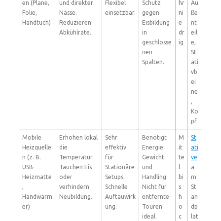
en (Plane,
und direkter
Flexibel
Schutz
hr
Au
Folie,
Nässe.
einsetzbar.
gegen
ni
ße
Handtuch)
Reduzieren
Eisbildung
e
nt
Abkühlrate.
in
dr
eil
geschlosse
ig
e,
nen
St
Spalten.
ati
vb
ei
ne
,
Ko
pf
Mobile
Erhöhen lokal
Sehr
Benötigt
M
St
Heizquelle
die
effektiv
Energie.
it
ati
n (z. B.
Temperatur.
für
Gewicht
te
ve
USB-
Tauchen Eis
Stationäre
und
l
a
Heizmatte
oder
Setups.
Handling.
bi
m
,
verhindern
Schnelle
Nicht für
s
St
Handwärm
Neubildung.
Auftauwirk
entfernte
h
an
er)
ung.
Touren
o
dp
ideal.
c
lat