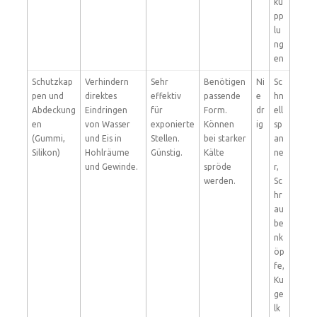
ku
pp
lu
ng
en
Schutzkap
Verhindern
Sehr
Benötigen
Ni
Sc
pen und
direktes
effektiv
passende
e
hn
Abdeckung
Eindringen
für
Form.
dr
ell
en
von Wasser
exponierte
Können
ig
sp
(Gummi,
und Eis in
Stellen.
bei starker
an
Silikon)
Hohlräume
Günstig.
Kälte
ne
und Gewinde.
spröde
r,
werden.
Sc
hr
au
be
nk
öp
fe,
Ku
ge
lk