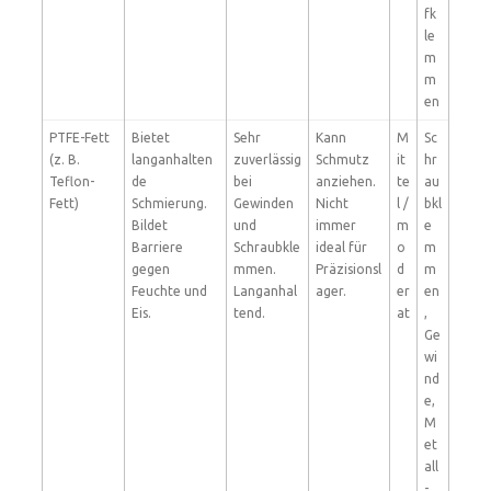
fk
le
m
m
en
PTFE-Fett
Bietet
Sehr
Kann
M
Sc
(z. B.
langanhalten
zuverlässig
Schmutz
it
hr
Teflon-
de
bei
anziehen.
te
au
Fett)
Schmierung.
Gewinden
Nicht
l /
bkl
Bildet
und
immer
m
e
Barriere
Schraubkle
ideal für
o
m
gegen
mmen.
Präzisionsl
d
m
Feuchte und
Langanhal
ager.
er
en
Eis.
tend.
at
,
Ge
wi
nd
e,
M
et
all
-