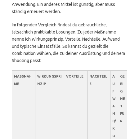
Anwendung. Ein anderes Mittel ist günstig, aber muss
ständig erneuert werden.
Im folgenden Vergleich findest du gebräuchliche,
tatsächlich praktikable Lösungen. Zu jeder Maßnahme
nenne ich Wirkungsprinzip, Vorteile, Nachteile, Aufwand
und typische Einsatzfälle. So kannst du gezielt die
Kombination wählen, die zu deiner Ausrüstung und deinem
Shooting passt.
MASSNAHM
WIRKUNGSPRI
VORTEILE
NACHTEIL
A
GE
E
NZIP
E
U
EI
F
G
W
NE
A
T
N
FÜ
D/
R
K
O