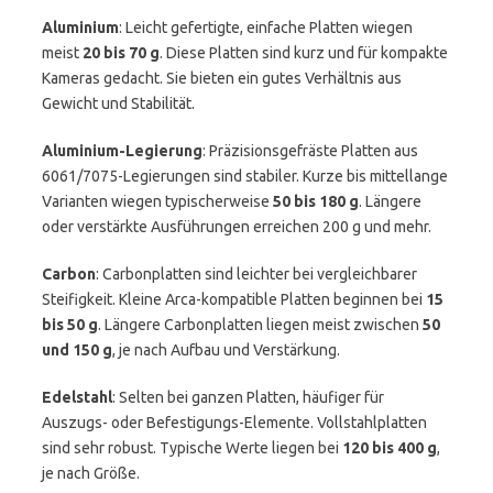
Aluminium
: Leicht gefertigte, einfache Platten wiegen
meist
20 bis 70 g
. Diese Platten sind kurz und für kompakte
Kameras gedacht. Sie bieten ein gutes Verhältnis aus
Gewicht und Stabilität.
Aluminium-Legierung
: Präzisionsgefräste Platten aus
6061/7075-Legierungen sind stabiler. Kurze bis mittellange
Varianten wiegen typischerweise
50 bis 180 g
. Längere
oder verstärkte Ausführungen erreichen 200 g und mehr.
Carbon
: Carbonplatten sind leichter bei vergleichbarer
Steifigkeit. Kleine Arca-kompatible Platten beginnen bei
15
bis 50 g
. Längere Carbonplatten liegen meist zwischen
50
und 150 g
, je nach Aufbau und Verstärkung.
Edelstahl
: Selten bei ganzen Platten, häufiger für
Auszugs- oder Befestigungs-Elemente. Vollstahlplatten
sind sehr robust. Typische Werte liegen bei
120 bis 400 g
,
je nach Größe.