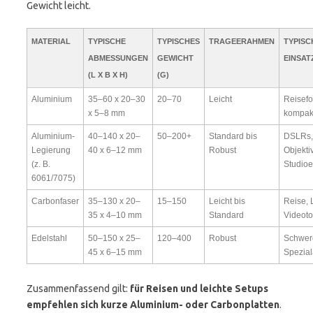
Gewicht leicht.
MATERIAL
TYPISCHE
TYPISCHES
TRAGEERAHMEN
TYPISC
ABMESSUNGEN
GEWICHT
EINSAT
(L X B X H)
(G)
Aluminium
35–60 x 20–30
20–70
Leicht
Reisefo
x 5–8 mm
kompak
Aluminium-
40–140 x 20–
50–200+
Standard bis
DSLRs,
Legierung
40 x 6–12 mm
Robust
Objekti
(z. B.
Studioe
6061/7075)
Carbonfaser
35–130 x 20–
15–150
Leicht bis
Reise, L
35 x 4–10 mm
Standard
Videot
Edelstahl
50–150 x 25–
120–400
Robust
Schwer
45 x 6–15 mm
Spezia
Zusammenfassend gilt:
für Reisen und leichte Setups
empfehlen sich kurze Aluminium- oder Carbonplatten
.