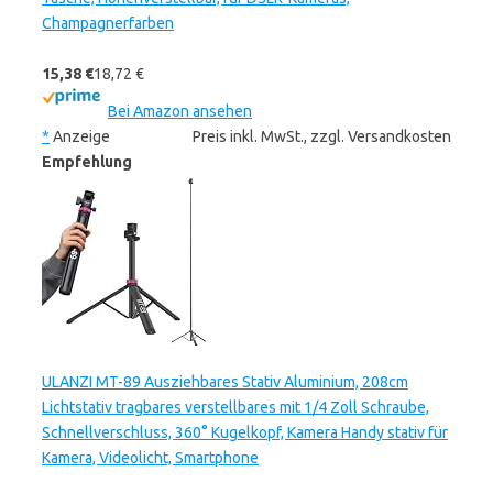
Champagnerfarben
15,38 €
18,72 €
Bei Amazon ansehen
*
Anzeige
Preis inkl. MwSt., zzgl. Versandkosten
Empfehlung
ULANZI MT-89 Ausziehbares Stativ Aluminium, 208cm
Lichtstativ tragbares verstellbares mit 1/4 Zoll Schraube,
Schnellverschluss, 360° Kugelkopf, Kamera Handy stativ für
Kamera, Videolicht, Smartphone