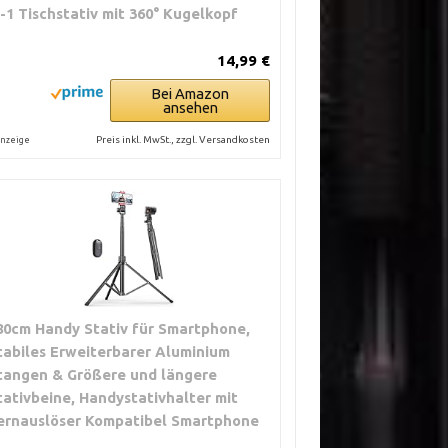
n-1 Tischstativ mit 360° Kugelkopf
14,99 €
Bei Amazon
ansehen
Preis inkl. MwSt., zzgl. Versandkosten
nzeige
80cm Handy Stativ für Smartphone,
tabiles Erweiterbarer Aluminium
tangen & Größere und längere
tativbeine, Handystativhalter mit
ernauslöser Kompatibel Smartphone