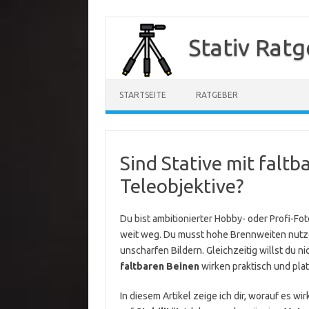
Zum
Inhalt
Stativ Rat
springen
STARTSEITE
RATGEBER
Sind Stative mit faltb
Teleobjektive?
Du bist ambitionierter Hobby- oder Profi-Fo
weit weg. Du musst hohe Brennweiten nut
unscharfen Bildern. Gleichzeitig willst du ni
faltbaren Beinen
wirken praktisch und plat
In diesem Artikel zeige ich dir, worauf es wi