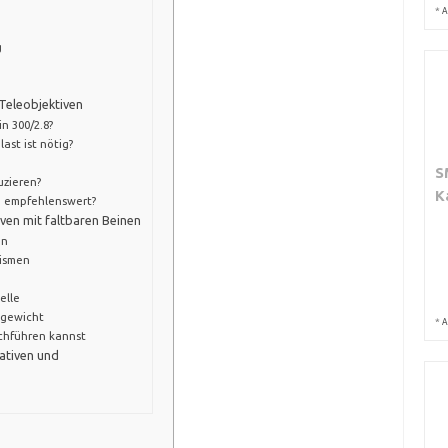
*
A
g
 Teleobjektiven
n 300/2.8?
last ist nötig?
S
uzieren?
K
ve empfehlenswert?
iven mit faltbaren Beinen
on
nismen
elle
zgewicht
*
A
rchführen kannst
ativen und