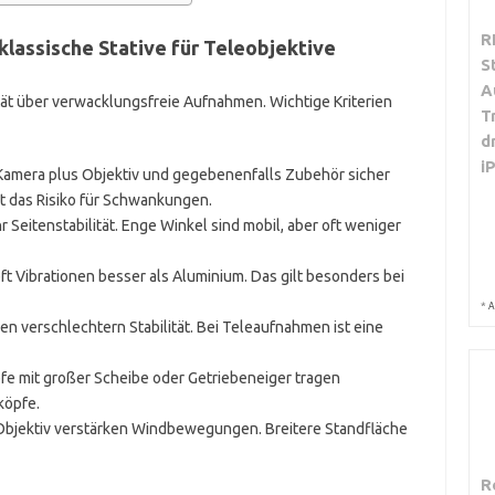
R
 klassische Stative für Teleobjektive
S
A
tät über verwacklungsfreie Aufnahmen. Wichtige Kriterien
T
d
i
 Kamera plus Objektiv und gegebenenfalls Zubehör sicher
t das Risiko für Schwankungen.
 Seitenstabilität. Enge Winkel sind mobil, aber oft weniger
ft Vibrationen besser als Aluminium. Das gilt besonders bei
*
A
en verschlechtern Stabilität. Bei Teleaufnahmen ist eine
pfe mit großer Scheibe oder Getriebeneiger tragen
gköpfe.
Objektiv verstärken Windbewegungen. Breitere Standfläche
R