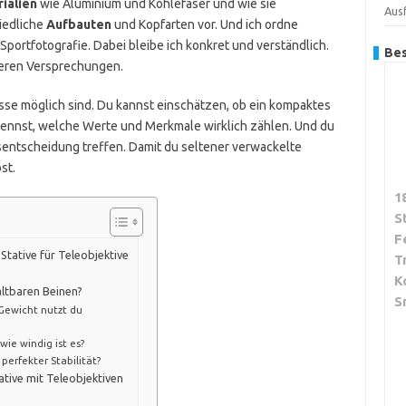
ialien
wie Aluminium und Kohlefaser und wie sie
Aus
iedliche
Aufbauten
und Kopfarten vor. Und ich ordne
 Sportfotografie. Dabei bleibe ich konkret und verständlich.
Bes
eeren Versprechungen.
e möglich sind. Du kannst einschätzen, ob ein kompaktes
erkennst, welche Werte und Merkmale wirklich zählen. Und du
sentscheidung treffen. Damit du seltener verwackelte
st.
1
S
F
 Stative für Teleobjektive
T
K
faltbaren Beinen?
S
Gewicht nutzt du
wie windig ist es?
perfekter Stabilität?
ative mit Teleobjektiven