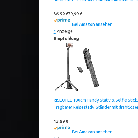
56,99 €
79,99 €
Bei Amazon ansehen
*
Anzeige
Empfehlung
RISEOFLE 180cm Handy Stativ & Selfie Stick,
Tragbarer Reisestativ-Ständer mit drahtlo
13,99 €
Bei Amazon ansehen