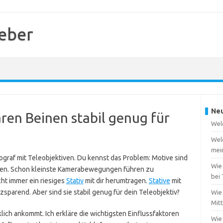
geber
Neu
aren Beinen stabil genug für
Welc
Wel
mei
tograf mit Teleobjektiven. Du kennst das Problem: Motive sind
Wie
zen. Schon kleinste Kamerabewegungen führen zu
bei
cht immer ein riesiges
Stativ
mit dir herumtragen.
Stative
mit
zsparend. Aber sind sie stabil genug für dein Teleobjektiv?
Wie 
Mit
rklich ankommt. Ich erkläre die wichtigsten Einflussfaktoren
Wie