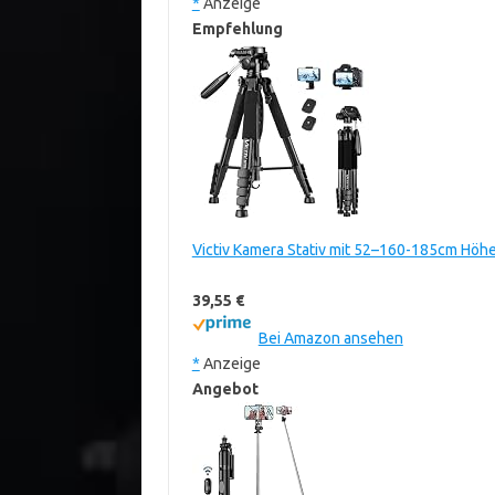
*
Anzeige
Empfehlung
Victiv Kamera Stativ mit 52–160-185cm Höhe
39,55 €
Bei Amazon ansehen
*
Anzeige
Angebot