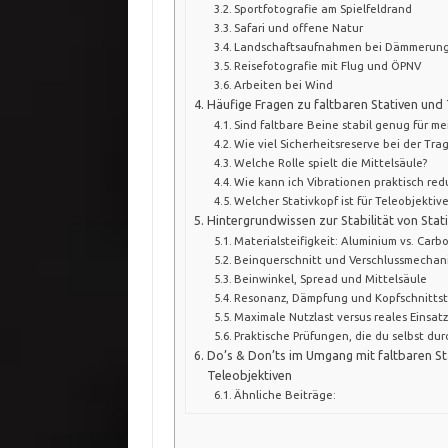
Sportfotografie am Spielfeldrand
Safari und offene Natur
Landschaftsaufnahmen bei Dämmerun
Reisefotografie mit Flug und ÖPNV
Arbeiten bei Wind
Häufige Fragen zu faltbaren Stativen und
Sind faltbare Beine stabil genug für mei
Wie viel Sicherheitsreserve bei der Trag
Welche Rolle spielt die Mittelsäule?
Wie kann ich Vibrationen praktisch red
Welcher Stativkopf ist für Teleobjekti
Hintergrundwissen zur Stabilität von Stat
Materialsteifigkeit: Aluminium vs. Carb
Beinquerschnitt und Verschlussmecha
Beinwinkel, Spread und Mittelsäule
Resonanz, Dämpfung und Kopfschnittst
Maximale Nutzlast versus reales Einsat
Praktische Prüfungen, die du selbst du
Do’s & Don’ts im Umgang mit faltbaren St
Teleobjektiven
Ähnliche Beiträge: