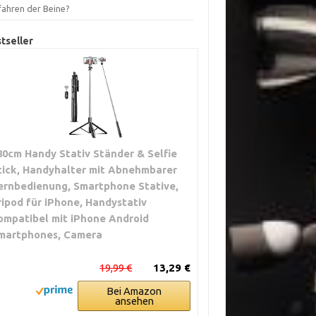
fahren der Beine?
tseller
80cm Handy Stativ Ständer & Selfie
tick, Handyhalter mit Abnehmbarer
ernbedienung, Smartphone Stative,
ripod für iPhone, Handystativ
ompatibel mit iPhone Android
martphones, Camera
19,99 €
13,29 €
Bei Amazon
ansehen