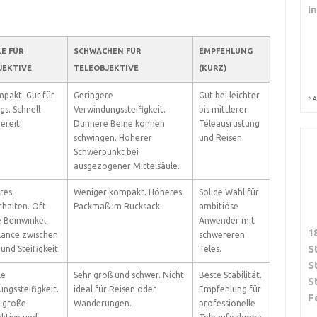
i
E FÜR
SCHWÄCHEN FÜR
EMPFEHLUNG
JEKTIVE
TELEOBJEKTIVE
(KURZ)
pakt. Gut für
Geringere
Gut bei leichter
*
A
s. Schnell
Verwindungssteifigkeit.
bis mittlerer
ereit.
Dünnere Beine können
Teleausrüstung
schwingen. Höherer
und Reisen.
Schwerpunkt bei
ausgezogener Mittelsäule.
res
Weniger kompakt. Höheres
Solide Wahl für
halten. Oft
Packmaß im Rucksack.
ambitiöse
e Beinwinkel.
Anwender mit
1
lance zwischen
schwereren
S
und Steifigkeit.
Teles.
S
le
Sehr groß und schwer. Nicht
Beste Stabilität.
S
ngssteifigkeit.
ideal für Reisen oder
Empfehlung für
F
r große
Wanderungen.
professionelle