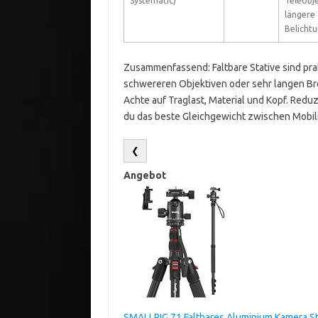
Systematic)
Teleobje
längere
Belichtu
Zusammenfassend: Faltbare Stative sind pra
schwereren Objektiven oder sehr langen Bre
Achte auf Traglast, Material und Kopf. Reduz
du das beste Gleichgewicht zwischen Mobili
❮
Angebot
SMALLRIG 71 Faltbares Aluminium Kamera Sta