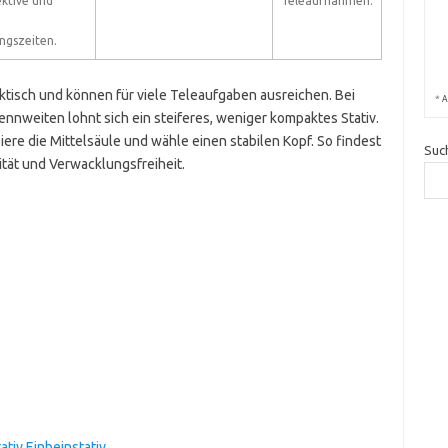
ktive und
Teleaufnahmen.
ngszeiten.
ktisch und können für viele Teleaufgaben ausreichen. Bei
*
A
nnweiten lohnt sich ein steiferes, weniger kompaktes Stativ.
iere die Mittelsäule und wähle einen stabilen Kopf. So findest
Suc
tät und Verwacklungsfreiheit.
tiv Einbeinstativ