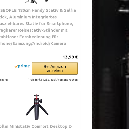
ISEOFLE 180cm Handy Stativ & Selfie
tick, Aluminium Integriertes
usziehbares Stativ für Smartphone,
ragbarer Reisestativ-Ständer mit
rahtloser Fernbedienung für
Phone/Samsung/Android/Kamera
13,99 €
Bei Amazon
ansehen
Preis inkl. MwSt., zzgl. Versandkosten
nzeige
ollei Ministativ Comfort Desktop 2-