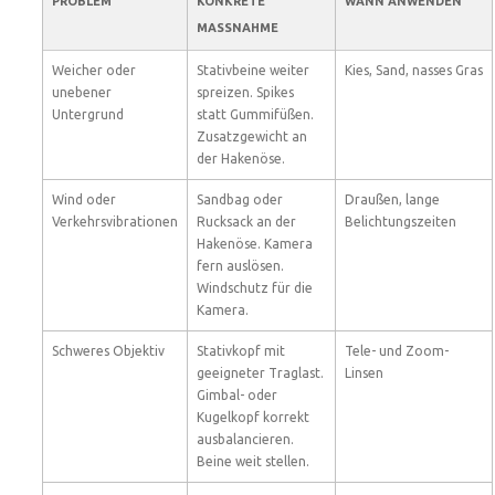
PROBLEM
KONKRETE
WANN ANWENDEN
MASSNAHME
Weicher oder
Stativbeine weiter
Kies, Sand, nasses Gras
unebener
spreizen. Spikes
Untergrund
statt Gummifüßen.
Zusatzgewicht an
der Hakenöse.
Wind oder
Sandbag oder
Draußen, lange
Verkehrsvibrationen
Rucksack an der
Belichtungszeiten
Hakenöse. Kamera
fern auslösen.
Windschutz für die
Kamera.
Schweres Objektiv
Stativkopf mit
Tele- und Zoom-
geeigneter Traglast.
Linsen
Gimbal- oder
Kugelkopf korrekt
ausbalancieren.
Beine weit stellen.