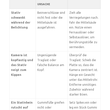
URSACHE
Stativ
Beinverschlüsse sind
Zieh alle
schwankt
nicht fest oder die
Verriegelungen nach.
während der
Mittelsäule ist
Fahr die Mittelsäule
Belichtung
ausgefahren.
ein. Nutze einen
Fernauslöser oder
Selbstauslöser, um
Berührungsstöße zu
vermeiden.
Kamera ist
Ungenügende
Überprüf die
kopflastig und
Traglast oder
Traglast. Schieb die
das Stativ
falsche Balance am
Platte so, dass die
neigt zum
Kopf.
Kamera zentriert ist.
Kippen
Hänge ein Gewicht
unter das Mittelrohr.
Entferne unnötiges
Zubehör während
starker Böen.
Ein Stativbein
Gummifüße greifen
Setz Spikes ein oder
rutscht auf
nicht oder
leg ein Stück Gummi