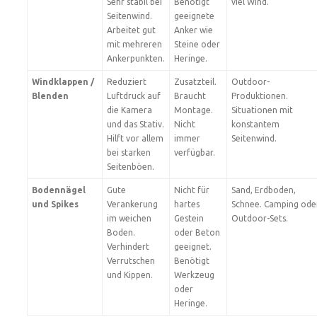
Sehr stabil bei
Benötigt
viel Wind.
Seitenwind.
geeignete
Arbeitet gut
Anker wie
mit mehreren
Steine oder
Ankerpunkten.
Heringe.
Windklappen /
Reduziert
Zusatzteil.
Outdoor-
Blenden
Luftdruck auf
Braucht
Produktionen.
die Kamera
Montage.
Situationen mit
und das Stativ.
Nicht
konstantem
Hilft vor allem
immer
Seitenwind.
bei starken
verfügbar.
Seitenböen.
Bodennägel
Gute
Nicht für
Sand, Erdboden,
und Spikes
Verankerung
hartes
Schnee. Camping ode
im weichen
Gestein
Outdoor-Sets.
Boden.
oder Beton
Verhindert
geeignet.
Verrutschen
Benötigt
und Kippen.
Werkzeug
oder
Heringe.