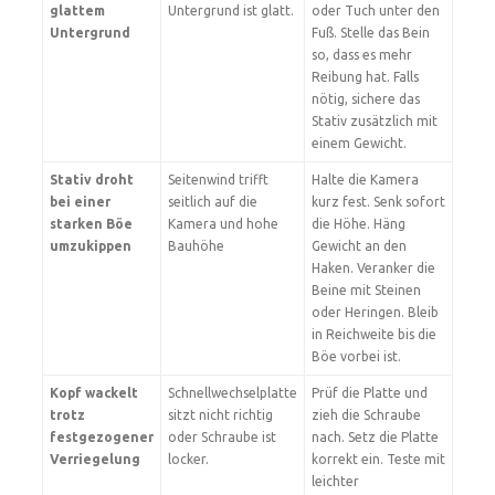
glattem
Untergrund ist glatt.
oder Tuch unter den
Untergrund
Fuß. Stelle das Bein
so, dass es mehr
Reibung hat. Falls
nötig, sichere das
Stativ zusätzlich mit
einem Gewicht.
Stativ droht
Seitenwind trifft
Halte die Kamera
bei einer
seitlich auf die
kurz fest. Senk sofort
starken Böe
Kamera und hohe
die Höhe. Häng
umzukippen
Bauhöhe
Gewicht an den
Haken. Veranker die
Beine mit Steinen
oder Heringen. Bleib
in Reichweite bis die
Böe vorbei ist.
Kopf wackelt
Schnellwechselplatte
Prüf die Platte und
trotz
sitzt nicht richtig
zieh die Schraube
festgezogener
oder Schraube ist
nach. Setz die Platte
Verriegelung
locker.
korrekt ein. Teste mit
leichter