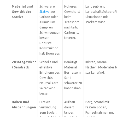
Material und
Schwerere
Höheres
Langzeit- und
Gewicht des
Stative
aus
Gewicht ist
Landschaftsfotografi
Stativs
Carbon oder
beim
Situationen mit
Aluminium
Transport
starkem Wind.
dämpfen
nachteilig.
Schwingungen
Carbon ist
besser.
teuerer.
Robuste
Konstruktion
hält Böen aus.
Zusatzgewicht
Schnelle und
Benötigt
Küsten, offene
/ Sandsack
effektive
Material.
Flächen, Moderater b
Erhöhung des
Bei nassem
starker Wind.
Gewichts.
Sand
Neutralisiert
schwerer zu
Seitenwind
handhaben.
besser.
Haken und
Direkte
Aufbau
Berg, Strand mit
Abspannungen
Verbindung
dauert
festem Boden,
zum Boden.
länger.
Filmaufnahmen mit