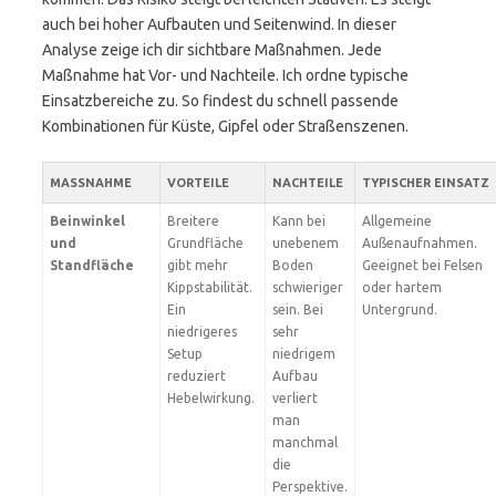
auch bei hoher Aufbauten und Seitenwind. In dieser
Analyse zeige ich dir sichtbare Maßnahmen. Jede
Maßnahme hat Vor- und Nachteile. Ich ordne typische
Einsatzbereiche zu. So findest du schnell passende
Kombinationen für Küste, Gipfel oder Straßenszenen.
MASSNAHME
VORTEILE
NACHTEILE
TYPISCHER EINSATZ
Beinwinkel
Breitere
Kann bei
Allgemeine
und
Grundfläche
unebenem
Außenaufnahmen.
Standfläche
gibt mehr
Boden
Geeignet bei Felsen
Kippstabilität.
schwieriger
oder hartem
Ein
sein. Bei
Untergrund.
niedrigeres
sehr
Setup
niedrigem
reduziert
Aufbau
Hebelwirkung.
verliert
man
manchmal
die
Perspektive.