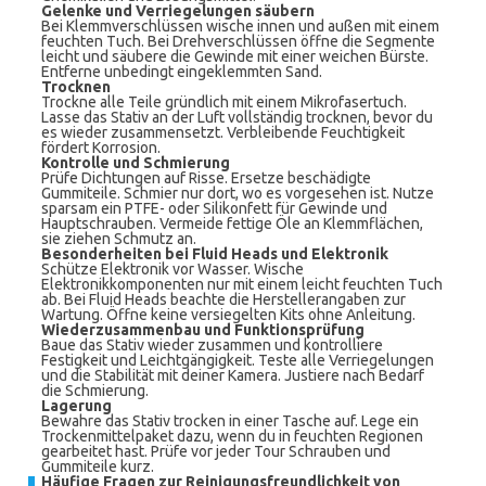
Gelenke und Verriegelungen säubern
Bei Klemmverschlüssen wische innen und außen mit einem
feuchten Tuch. Bei Drehverschlüssen öffne die Segmente
leicht und säubere die Gewinde mit einer weichen Bürste.
Entferne unbedingt eingeklemmten Sand.
Trocknen
Trockne alle Teile gründlich mit einem Mikrofasertuch.
Lasse das Stativ an der Luft vollständig trocknen, bevor du
es wieder zusammensetzt. Verbleibende Feuchtigkeit
fördert Korrosion.
Kontrolle und Schmierung
Prüfe Dichtungen auf Risse. Ersetze beschädigte
Gummiteile. Schmier nur dort, wo es vorgesehen ist. Nutze
sparsam ein PTFE- oder Silikonfett für Gewinde und
Hauptschrauben. Vermeide fettige Öle an Klemmflächen,
sie ziehen Schmutz an.
Besonderheiten bei Fluid Heads und Elektronik
Schütze Elektronik vor Wasser. Wische
Elektronikkomponenten nur mit einem leicht feuchten Tuch
ab. Bei Fluid Heads beachte die Herstellerangaben zur
Wartung. Öffne keine versiegelten Kits ohne Anleitung.
Wiederzusammenbau und Funktionsprüfung
Baue das Stativ wieder zusammen und kontrolliere
Festigkeit und Leichtgängigkeit. Teste alle Verriegelungen
und die Stabilität mit deiner Kamera. Justiere nach Bedarf
die Schmierung.
Lagerung
Bewahre das Stativ trocken in einer Tasche auf. Lege ein
Trockenmittelpaket dazu, wenn du in feuchten Regionen
gearbeitet hast. Prüfe vor jeder Tour Schrauben und
Gummiteile kurz.
Häufige Fragen zur Reinigungsfreundlichkeit von