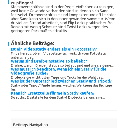
zu pflegen?
Klemmverschlüsse sind in der Regel einfacher zu reinigen,
weil keine Gewinde vorhanden sind, in denen sich Sand
festsetzt. Drehverschlüsse sind kompakter und oft leichter,
aber Sand kann sich in den Innengewinden sammeln. Wenn
du viel am Strand arbeitest, sind Flip Locks praktischer. Bei
Reisen mit wenig Schmutz sind Twist Locks wegen des
geringeren Packmaßes attraktiv.
Ähnliche Beiträge:
Ist ein Videostativ anders als ein Fotostativ?
Finde heraus, ob ein Videostativ sich wirklich vom Fotostativ
unterscheidet...
Warum sind Dreibeinstative so beliebt?
Erfahre, warum Dreibeinstative so beliebt sind und wie sie deine...
Was muss ich beachten, wenn ich ein Stativ für die
Videografie suche?
Entdecke die wichtigsten Tipps und Tricks für die Wahl des...
Was ist der Unterschied zwischen Stativ und Tripod?
Stativ oder Tripod? Finde heraus, welches Werkzeug das Richtige
für...
Kann ich Ersatzteile für mein Stativ kaufen?
Du suchst Ersatzteile für dein Stativ? Entdecke bei uns eine...
Beitrags-Navigation