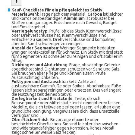
❯
Kauf-Checkliste für ein pflegeleichtes Stativ
Materialwahl
: Frage nach dem Material.
Carbon
ist leichter
und korrosionsbeständiger.
Aluminium
ist robuster bei
Stößen und günstiger. Entscheide nach Gewicht, Budget
und Einsatzgebiet.
Verriegelungstyp
: Prüfe, ob das Stativ Klemmverschlüsse
oder Drehverschlüsse hat. Klemmverschlüsse sind
einfacher zu säubern. Drehverschlüsse sind kompakter,
aber bei Sand schwieriger zu reinigen.
Anzahl der Segmenten
: Weniger Segmente bedeuten
weniger Kontaktstellen für Schmutz. Ein Stativ mit drei statt
fünf Segmenten ist schneller zu reinigen und oft stabiler im
Alltag.
Dichtungen und Abdichtung
: Frage, ob wichtige Gelenke
abgedichtet sind. Dichtungen schützen vor Sand und Salz.
Sie brauchen aber Pflege und können altern. Prüfe
Austauschmöglichkeiten.
Fußtypen und Austauschbarkeit
: Achte auf
austauschbare Gummifüße oder Spikes. Abnehmbare Füße
lassen sich separat reinigen oder ersetzen. Das verlängert
die Nutzungszeit deines Stativs.
Zerlegbarkeit und Ersatzteile
: Teste, ob sich
Beinsegmente oder Mittelsäule leicht demontieren lassen.
Modelle, die sich teilweise zerlegen lassen, erlauben eine
gründliche Reinigung. Vergewissere dich, dass Ersatzteile
verfügbar sind.
Oberflächenfinish
: Bevorzuge eloxierte oder
beschichtete Oberflächen. Sie sind leichter abzuwischen
und widerstandsfähiger gegen Korrosion. Rohes Metall
zeigt schneller weiße Salzflecken.