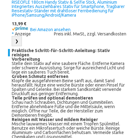
RISEOFLE 180cm Handy Stativ & Selfie Stick, Aluminium
Integriertes Ausziehbares Stativ für Smartphone, Tragbarer
Reisestativ-Ständer mit drahtloser Fernbedienung für
iPhone/Samsung/Android/Kamera
13,99 €
Bei Amazon ansehen
*
Anzeige
Preis inkl. MwSt., zzgl. Versandkosten
❯
Praktische Schritt-für-Schritt-Anleitung: Stativ
reinigen
Vorbereitung
Stelle dein Stativ auf eine saubere Fläche. Entferne Kamera
oder schwere Ausrüstung. Sorge für ausreichend Licht und
lege ein sauberes Tuch bereit.
Groben Schmutz entfernen
Klopfe die ausgefahrenen Beine sanft aus, damit Sand
herausfällt. Nutze eine weiche Bürste oder einen Pinsel für
Spalten und Gelenke. Bei starkem Sandkontakt verwende
Druckluft aus geringer Entfernung.
Teile prüfen und optional demontieren
Schau nach Schrauben, Dichtungen und Gummiteilen.
Entferne abnehmbare Füße und die Mittelsäule, wenn
möglich. Öffne nur Teile, die der Hersteller zum
Demontieren freigibt.
Reinigen mit Wasser und mildem Reiniger
Mische lauwarmes Wasser mit einem Tropfen Spülmittel.
Benutze ein Mikrofasertuch oder weiche Bürste. Reinige
Aluminium- und Carbonflächen behutsam. Vermeide starke
Chemikalien und Lösungsmittel.