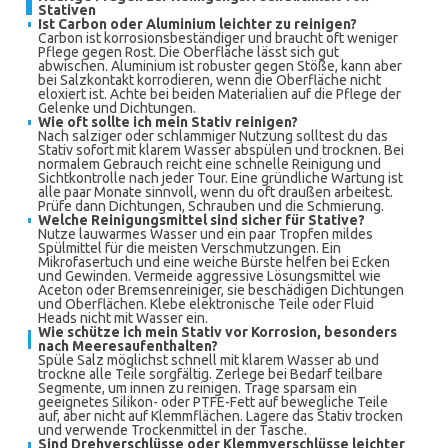
Stativen
Ist
Carbon
oder
Aluminium
leichter zu reinigen?
Carbon ist korrosionsbeständiger und braucht oft weniger
Pflege gegen Rost. Die Oberfläche lässt sich gut
abwischen. Aluminium ist robuster gegen Stöße, kann aber
bei Salzkontakt korrodieren, wenn die Oberfläche nicht
eloxiert ist. Achte bei beiden Materialien auf die Pflege der
Gelenke und Dichtungen.
Wie oft sollte ich mein Stativ reinigen?
Nach salziger oder schlammiger Nutzung solltest du das
Stativ sofort mit klarem Wasser abspülen und trocknen. Bei
normalem Gebrauch reicht eine schnelle Reinigung und
Sichtkontrolle nach jeder Tour. Eine gründliche Wartung ist
alle paar Monate sinnvoll, wenn du oft draußen arbeitest.
Prüfe dann Dichtungen, Schrauben und die Schmierung.
Welche Reinigungsmittel sind sicher für Stative?
Nutze lauwarmes Wasser und ein paar Tropfen mildes
Spülmittel für die meisten Verschmutzungen. Ein
Mikrofasertuch und eine weiche Bürste helfen bei Ecken
und Gewinden. Vermeide aggressive Lösungsmittel wie
Aceton oder Bremsenreiniger, sie beschädigen Dichtungen
und Oberflächen. Klebe elektronische Teile oder Fluid
Heads nicht mit Wasser ein.
Wie schütze ich mein Stativ vor Korrosion, besonders
nach Meeresaufenthalten?
Spüle Salz möglichst schnell mit klarem Wasser ab und
trockne alle Teile sorgfältig. Zerlege bei Bedarf teilbare
Segmente, um innen zu reinigen. Trage sparsam ein
geeignetes Silikon- oder PTFE-Fett auf bewegliche Teile
auf, aber nicht auf Klemmflächen. Lagere das Stativ trocken
und verwende Trockenmittel in der Tasche.
Sind Drehverschlüsse oder Klemmverschlüsse leichter