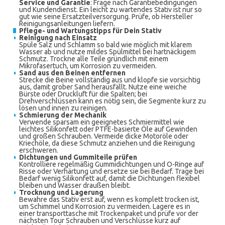
Service und Garantie
: Frage nach Garantiebedingungen
und Kundendienst. Ein leicht zu wartendes Stativ ist nur so
gut wie seine Ersatzteilversorgung. Prüfe, ob Hersteller
Reinigungsanleitungen liefern.
Pflege- und Wartungstipps für Dein Stativ
Reinigung nach Einsatz
Spüle Salz und Schlamm so bald wie möglich mit klarem
Wasser ab und nutze mildes Spülmittel bei hartnäckigem
Schmutz. Trockne alle Teile gründlich mit einem
Mikrofasertuch, um Korrosion zu vermeiden.
Sand aus den Beinen entfernen
Strecke die Beine vollständig aus und klopfe sie vorsichtig
aus, damit grober Sand herausfällt. Nutze eine weiche
Bürste oder Druckluft für die Spalten; bei
Drehverschlüssen kann es nötig sein, die Segmente kurz zu
lösen und innen zu reinigen.
Schmierung der Mechanik
Verwende sparsam ein geeignetes Schmiermittel wie
leichtes Silikonfett oder PTFE-basierte Öle auf Gewinden
und großen Schrauben. Vermeide dicke Motoröle oder
Kriechöle, da diese Schmutz anziehen und die Reinigung
erschweren.
Dichtungen und Gummiteile prüfen
Kontrolliere regelmäßig Gummidichtungen und O-Ringe auf
Risse oder Verhärtung und ersetze sie bei Bedarf. Trage bei
Bedarf wenig Silikonfett auf, damit die Dichtungen flexibel
bleiben und Wasser draußen bleibt.
Trocknung und Lagerung
Bewahre das Stativ erst auf, wenn es komplett trocken ist,
um Schimmel und Korrosion zu vermeiden. Lagere es in
einer transporttasche mit Trockenpaket und prüfe vor der
nächsten Tour Schrauben und Verschlüsse kurz auf