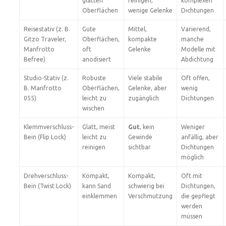
glatten
reinigen,
komplexen
Oberflächen
wenige Gelenke
Dichtungen
Reisestativ (z. B.
Gute
Mittel,
Varierend,
Gitzo Traveler,
Oberflächen,
kompakte
manche
Manfrotto
oft
Gelenke
Modelle mit
Befree)
anodisiert
Abdichtung
Studio-Stativ (z.
Robuste
Viele stabile
Oft offen,
B. Manfrotto
Oberflächen,
Gelenke, aber
wenig
055)
leicht zu
zugänglich
Dichtungen
wischen
Klemmverschluss-
Glatt, meist
Gut
, kein
Weniger
Bein (Flip Lock)
leicht zu
Gewinde
anfällig, aber
reinigen
sichtbar
Dichtungen
möglich
Drehverschluss-
Kompakt,
Kompakt,
Oft mit
Bein (Twist Lock)
kann Sand
schwierig bei
Dichtungen,
einklemmen
Verschmutzung
die gepflegt
werden
müssen