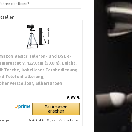
fahren der Beine?
tseller
mazon Basics Telefon- und DSLR-
amerastativ, 127,0cm (50,0in), Leicht,
it Tasche, kabelloser Fernbedienung
nd Telefonhalterung,
öhenverstellbar, Silberfarben
9,88 €
Bei Amazon
ansehen
Preis inkl. MwSt., zzgl. Versandkosten
nzeige