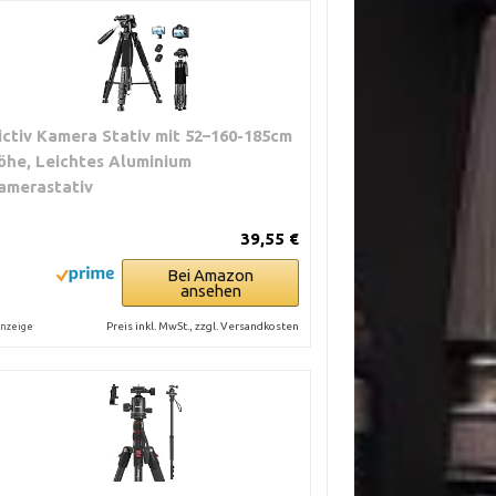
ictiv Kamera Stativ mit 52–160-185cm
öhe, Leichtes Aluminium
amerastativ
39,55 €
Bei Amazon
ansehen
Preis inkl. MwSt., zzgl. Versandkosten
nzeige