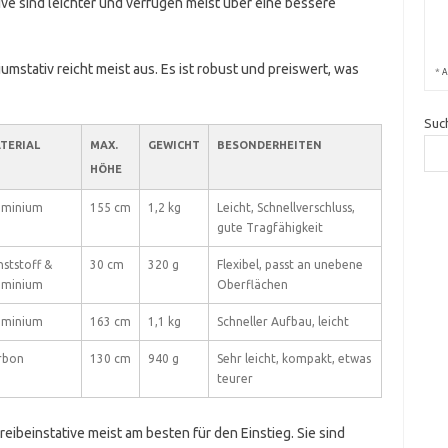
ive sind leichter und verfügen meist über eine bessere
umstativ reicht meist aus. Es ist robust und preiswert, was
*
A
Suc
TERIAL
MAX.
GEWICHT
BESONDERHEITEN
HÖHE
uminium
155 cm
1,2 kg
Leicht, Schnellverschluss,
gute Tragfähigkeit
ststoff &
30 cm
320 g
Flexibel, passt an unebene
uminium
Oberflächen
uminium
163 cm
1,1 kg
Schneller Aufbau, leicht
rbon
130 cm
940 g
Sehr leicht, kompakt, etwas
teurer
ibeinstative meist am besten für den Einstieg. Sie sind