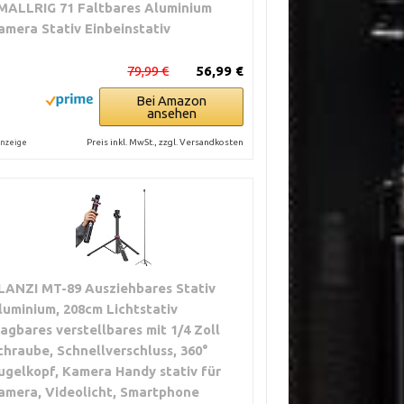
MALLRIG 71 Faltbares Aluminium
amera Stativ Einbeinstativ
79,99 €
56,99 €
Bei Amazon
ansehen
Preis inkl. MwSt., zzgl. Versandkosten
nzeige
LANZI MT-89 Ausziehbares Stativ
luminium, 208cm Lichtstativ
ragbares verstellbares mit 1/4 Zoll
chraube, Schnellverschluss, 360°
ugelkopf, Kamera Handy stativ für
amera, Videolicht, Smartphone