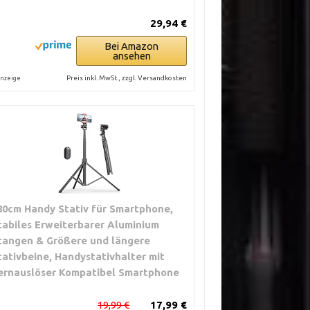
29,94 €
Bei Amazon
ansehen
Preis inkl. MwSt., zzgl. Versandkosten
nzeige
80cm Handy Stativ für Smartphone,
tabiles Erweiterbarer Aluminium
tangen & Größere und längere
tativbeine, Handystativhalter mit
ernauslöser Kompatibel Smartphone
19,99 €
17,99 €