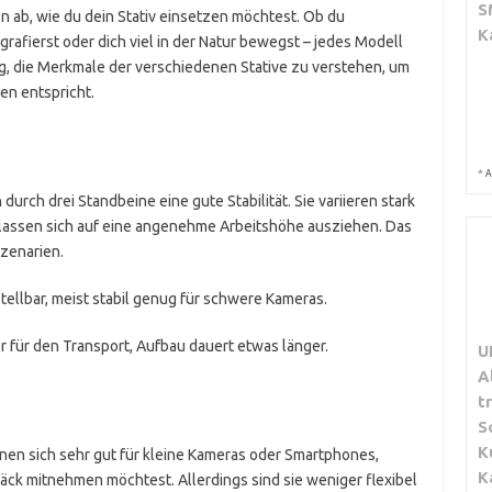
S
n ab, wie du dein Stativ einsetzen möchtest. Ob du
K
grafierst oder dich viel in der Natur bewegst – jedes Modell
tig, die Merkmale der verschiedenen Stative zu verstehen, um
en entspricht.
*
A
durch drei Standbeine eine gute Stabilität. Sie variieren stark
 lassen sich auf eine angenehme Arbeitshöhe ausziehen. Das
szenarien.
stellbar, meist stabil genug für schwere Kameras.
 für den Transport, Aufbau dauert etwas länger.
U
A
t
S
K
ignen sich sehr gut für kleine Kameras oder Smartphones,
K
ck mitnehmen möchtest. Allerdings sind sie weniger flexibel