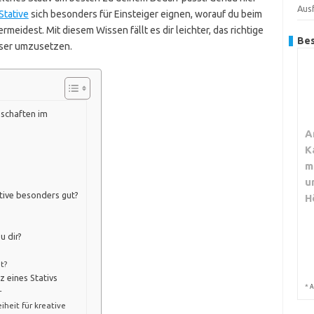
Aus
Stative
sich besonders für Einsteiger eignen, worauf du beim
meidest. Mit diesem Wissen fällt es dir leichter, das richtige
Bes
sser umzusetzen.
nschaften im
A
K
m
u
tive besonders gut?
H
u dir?
t?
z eines Stativs
*
A
r
heit für kreative