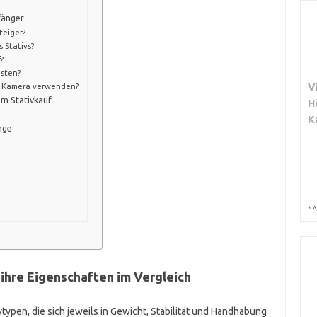
fänger
teiger?
 Stativs?
?
esten?
V
ne Kamera verwenden?
em Stativkauf
H
K
nge
*
A
 ihre Eigenschaften im Vergleich
vtypen, die sich jeweils in Gewicht, Stabilität und Handhabung