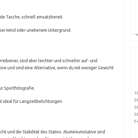
ede Tasche, schnell einsatzbereit.
 bei Wind oder unebenem Untergrund.
*
A
Dreibeiner, sind aber leichter und schneller auf- und
ive und sind eine Alternative, wenn du mit weniger Gewicht
ür Sportfotografie.
1
S
ht ideal für Langzeitbelichtungen.
S
S
F
cht und die Stabilität des Stativs. Aluminiumstative sind