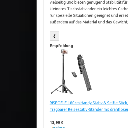
vielseitig und bieten genügend Stabilität f
kleineres Tischstativ oder ein leichtes Car
für spezielle Situationen geeignet und erse
außerdem auf das Material und das Gewicht, 
❮
Empfehlung
RISEOFLE 180cm Handy Stativ & Selfie Stick,
Tragbarer Reisestativ-Ständer mit drahtlo
13,99 €