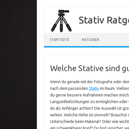
Zum
Inhalt
Stativ Rat
springen
STARTSEITE
RATGEBER
Welche Stative sind g
Wenn du gerade mit der Fotografie oder dem 
nach dem passenden
Stativ
im Raum. Viellei
du gerne bessere Aufnahmen machen möchtest. 
Langzeitbelichtungen zu ermöglichen oder e
du als Anfänger achten? Die Auswahl ist gr
wirken. Welche Höhe ist sinnvoll? Brauchst d
Unterschiede beim Material? Oder wie wichti
ein schwenkbarer Kopf? Du bist unsicher, w