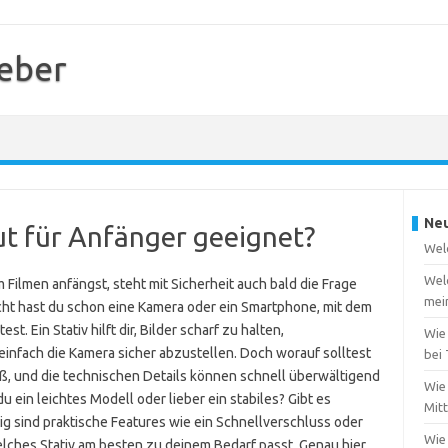
geber
Neu
ut für Anfänger geeignet?
Welc
Wel
Filmen anfängst, steht mit Sicherheit auch bald die Frage
mei
cht hast du schon eine Kamera oder ein Smartphone, mit dem
Ein Stativ hilft dir, Bilder scharf zu halten,
Wie
infach die Kamera sicher abzustellen. Doch worauf solltest
bei
oß, und die technischen Details können schnell überwältigend
Wie 
u ein leichtes Modell oder lieber ein stabiles? Gibt es
Mit
g sind praktische Features wie ein Schnellverschluss oder
Wie
elches Stativ am besten zu deinem Bedarf passt. Genau hier