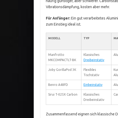
häufig günstiger, aber schwerer. Carbonstat
Vibrationsdämpfung, kosten aber mehr.
Für Anfänger:
Ein gut verarbeitetes Alumini
zum Einstieg ideal ist.
MODELL
TYP
MA
Manfrotto
Klassisches
Al
MKCOMPACTLT-BK
Dreibeinstativ
Joby GorillaPod 3K
Flexibles
Kun
Tischstativ
Al
Benro A48FD
Einbeinstativ
Al
Sirui T-025X Carbon
Klassisches
Ca
Dreibeinstativ
Zusammenfassend eignen sich klassische Dre