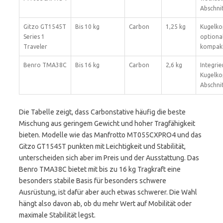
Abschni
Gitzo GT1545T
Bis 10 kg
Carbon
1,25 kg
Kugelko
Series 1
optional
Traveler
kompak
Benro TMA38C
Bis 16 kg
Carbon
2,6 kg
Integrie
Kugelkop
Abschni
Die Tabelle zeigt, dass Carbonstative häufig die beste
Mischung aus geringem Gewicht und hoher Tragfähigkeit
bieten. Modelle wie das Manfrotto MT055CXPRO4 und das
Gitzo GT1545T punkten mit Leichtigkeit und Stabilität,
unterscheiden sich aber im Preis und der Ausstattung. Das
Benro TMA38C bietet mit bis zu 16 kg Tragkraft eine
besonders stabile Basis für besonders schwere
Ausrüstung, ist dafür aber auch etwas schwerer. Die Wahl
hängt also davon ab, ob du mehr Wert auf Mobilität oder
maximale Stabilität legst.