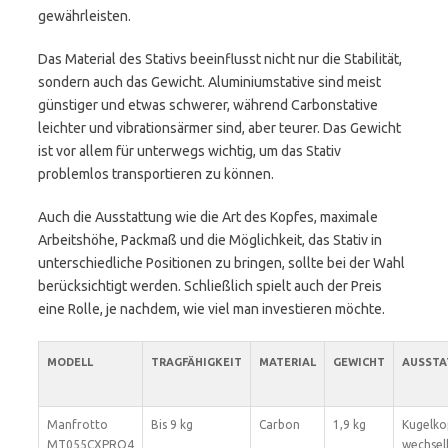
gewährleisten.
Das Material des Stativs beeinflusst nicht nur die Stabilität,
sondern auch das Gewicht. Aluminiumstative sind meist
günstiger und etwas schwerer, während Carbonstative
leichter und vibrationsärmer sind, aber teurer. Das Gewicht
ist vor allem für unterwegs wichtig, um das Stativ
problemlos transportieren zu können.
Auch die Ausstattung wie die Art des Kopfes, maximale
Arbeitshöhe, Packmaß und die Möglichkeit, das Stativ in
unterschiedliche Positionen zu bringen, sollte bei der Wahl
berücksichtigt werden. Schließlich spielt auch der Preis
eine Rolle, je nachdem, wie viel man investieren möchte.
MODELL
TRAGFÄHIGKEIT
MATERIAL
GEWICHT
AUSST
Manfrotto
Bis 9 kg
Carbon
1,9 kg
Kugelko
MT055CXPRO4
wechselb