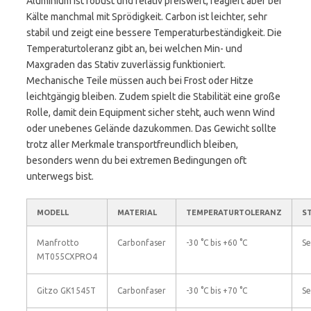
Aluminium ist robust und relativ preiswert, reagiert aber bei
Kälte manchmal mit Sprödigkeit. Carbon ist leichter, sehr
stabil und zeigt eine bessere Temperaturbeständigkeit. Die
Temperaturtoleranz gibt an, bei welchen Min- und
Maxgraden das Stativ zuverlässig funktioniert.
Mechanische Teile müssen auch bei Frost oder Hitze
leichtgängig bleiben. Zudem spielt die Stabilität eine große
Rolle, damit dein Equipment sicher steht, auch wenn Wind
oder unebenes Gelände dazukommen. Das Gewicht sollte
trotz aller Merkmale transportfreundlich bleiben,
besonders wenn du bei extremen Bedingungen oft
unterwegs bist.
MODELL
MATERIAL
TEMPERATURTOLERANZ
S
Manfrotto
Carbonfaser
-30 °C bis +60 °C
Se
MT055CXPRO4
Gitzo GK1545T
Carbonfaser
-30 °C bis +70 °C
Se