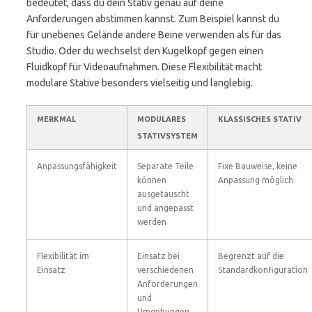
bedeutet, dass du dein Stativ genau auf deine
Anforderungen abstimmen kannst. Zum Beispiel kannst du
für unebenes Gelände andere Beine verwenden als für das
Studio. Oder du wechselst den Kugelkopf gegen einen
Fluidkopf für Videoaufnahmen. Diese Flexibilität macht
modulare Stative besonders vielseitig und langlebig.
MERKMAL
MODULARES
KLASSISCHES STATIV
STATIVSYSTEM
Anpassungsfähigkeit
Separate Teile
Fixe Bauweise, keine
können
Anpassung möglich
ausgetauscht
und angepasst
werden
Flexibilität im
Einsatz bei
Begrenzt auf die
Einsatz
verschiedenen
Standardkonfiguration
Anforderungen
und
Umgebungen