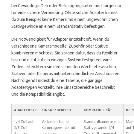
bei Gewindegrößen oder Befestigungsarten und sorgen so
für eine sichere Verbindung. Ohne solche Adapter kannst
du zum Beispiel keine Kamera mit einem ungewöhnlichen
Stativgewinde an einem Standardstativ befestigen.
Die Notwendigkeit für Adapter entsteht oft, wenn du
verschiedene Kameramodelle, Zubehör oder Stative
kombinieren möchtest. Sie sorgen dafür, dass du flexibler
bist und nicht auf ein einziges System festgelegt wirst.
Zudem erleichtern sie den schnellen Wechsel zwischen
Stativen oder Kameras mit unterschiedlichen Anschlüssen.
Nachfolgend findest du eine Tabelle, die gängige
Adaptertypen vorstellt, ihre Einsatzbereiche beschreibt
und die Kompatibilität angibt.
ADAPTERTYP
EINSATZBEREICH
KOMPATIBILITÄT
BEI
1/4 Zoll auf
Verbindet kleine
Standardkameras mit
Manf
3/8 Zoll
Kameragewinde mit
Stativgewinde 1/4
auf 
Adapter
größeren
Zoll zu Stativen mit
Schr