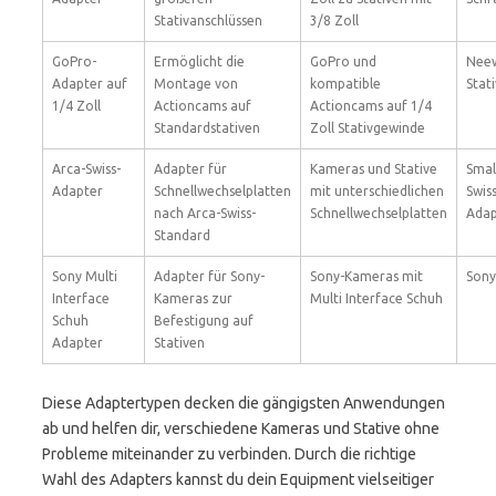
Stativanschlüssen
3/8 Zoll
GoPro-
Ermöglicht die
GoPro und
Nee
Adapter auf
Montage von
kompatible
Stat
1/4 Zoll
Actioncams auf
Actioncams auf 1/4
Standardstativen
Zoll Stativgewinde
Arca-Swiss-
Adapter für
Kameras und Stative
Smal
Adapter
Schnellwechselplatten
mit unterschiedlichen
Swis
nach Arca-Swiss-
Schnellwechselplatten
Adap
Standard
Sony Multi
Adapter für Sony-
Sony-Kameras mit
Sony
Interface
Kameras zur
Multi Interface Schuh
Schuh
Befestigung auf
Adapter
Stativen
Diese Adaptertypen decken die gängigsten Anwendungen
ab und helfen dir, verschiedene Kameras und Stative ohne
Probleme miteinander zu verbinden. Durch die richtige
Wahl des Adapters kannst du dein Equipment vielseitiger