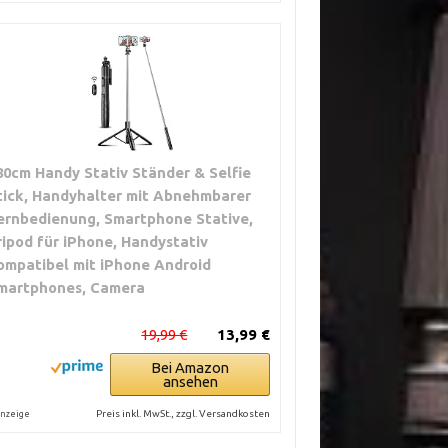
80cm Handy Stativ Ständer & Selfie
tick, Handyhalter mit Abnehmbarer
ernbedienung, Smartphone Stative,
ripod für iPhone, Handystativ
ompatibel mit iPhone Android
martphones, Camera
19,99 €
13,99 €
Bei Amazon
ansehen
Preis inkl. MwSt., zzgl. Versandkosten
nzeige