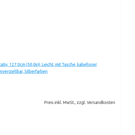
v, 127,0cm (50,0in), Leicht, mit Tasche, kabelloser
verstellbar, Silberfarben
Preis inkl. MwSt., zzgl. Versandkosten