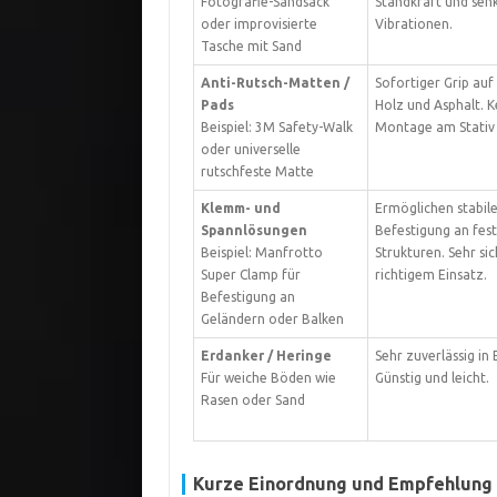
Fotografie-Sandsack
Standkraft und sen
oder improvisierte
Vibrationen.
Tasche mit Sand
Anti-Rutsch-Matten /
Sofortiger Grip auf 
Pads
Holz und Asphalt. K
Beispiel: 3M Safety-Walk
Montage am Stativ 
oder universelle
rutschfeste Matte
Klemm- und
Ermöglichen stabil
Spannlösungen
Befestigung an fes
Beispiel: Manfrotto
Strukturen. Sehr sic
Super Clamp für
richtigem Einsatz.
Befestigung an
Geländern oder Balken
Erdanker / Heringe
Sehr zuverlässig in 
Für weiche Böden wie
Günstig und leicht.
Rasen oder Sand
Kurze Einordnung und Empfehlung