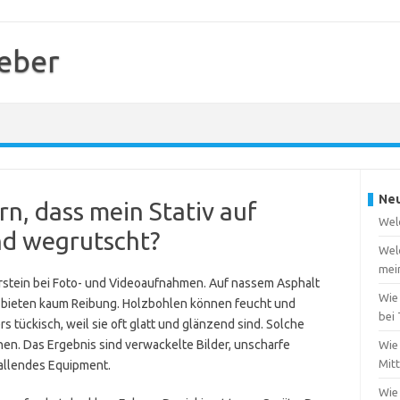
geber
Neu
rn, dass mein Stativ auf
Welc
nd wegrutscht?
Wel
mei
erstein bei Foto- und Videoaufnahmen. Auf nassem Asphalt
Wie
ne bieten kaum Reibung. Holzbohlen können feucht und
bei
s tückisch, weil sie oft glatt und glänzend sind. Solche
n. Das Ergebnis sind verwackelte Bilder, unscharfe
Wie 
Mit
allendes Equipment.
Wie