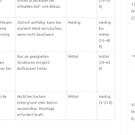
kt
immer praktikabel bei
(10–30
1
schnellen Auf- und Abbau.
€)
H
C
Fliesen,
Optisch auffällig. Kann bei
Niedrig
niedrig
eine
starkem Wind verrutschen,
bis
nötig.
wenn nicht beschwert.
mittel
(10–40
€)
*
A
e
Nur an geeigneten
Mittel
mittel
ten
Strukturen möglich.
(20–60
her bei
Aufbauzeit höher.
€)
Erde.
Nicht bei hartem
Mittel
niedrig
Untergrund oder Beton
(5–25 €)
V
verwendbar. Montage
H
erfordert Kraft.
K