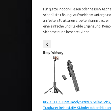
Für glatte Indoor-Fliesen oder nassen Aspha
schnellste Lösung. Auf weichem Untergrund
an festen Strukturen arbeiten kannst, ist ei
eine einfache und flexible Ergänzung. Komb
Sicherheit und bessere Bilder.
❮
Empfehlung
RISEOFLE 180cm Handy Stativ & Selfie Stick,
Tragbarer Reisestativ-Ständer mit drahtlo