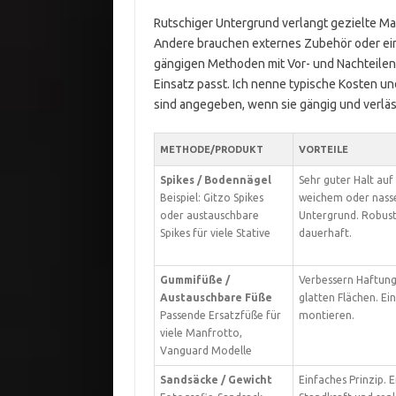
Rutschiger Untergrund verlangt gezielte M
Andere brauchen externes Zubehör oder eine
gängigen Methoden mit Vor- und Nachteilen. D
Einsatz passt. Ich nenne typische Kosten un
sind angegeben, wenn sie gängig und verläss
METHODE/PRODUKT
VORTEILE
Spikes / Bodennägel
Sehr guter Halt auf
Beispiel: Gitzo Spikes
weichem oder nas
oder austauschbare
Untergrund. Robus
Spikes für viele Stative
dauerhaft.
Gummifüße /
Verbessern Haftung
Austauschbare Füße
glatten Flächen. Ei
Passende Ersatzfüße für
montieren.
viele Manfrotto,
Vanguard Modelle
Sandsäcke / Gewicht
Einfaches Prinzip. 