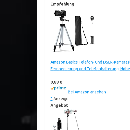
Empfehlung
Amazon Basics Telefon- und DSLR-Kamerastati
Fernbedienung und Telefonhalterung, Höhen
9,88 €
Bei Amazon ansehen
*
Anzeige
Angebot