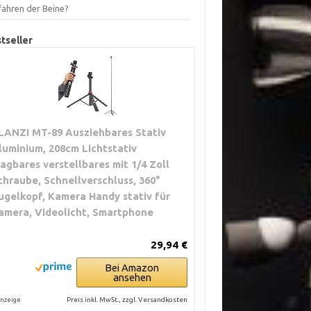
fahren der Beine?
tseller
LANZI MT-89 Ausziehbares Stativ
luminium, 208cm Lichtstativ
ragbares verstellbares mit 1/4 Zoll
chraube, Schnellverschluss, 360°
ugelkopf, Kamera Handy stativ für
amera, Videolicht, Smartphone
29,94 €
Bei Amazon
ansehen
Preis inkl. MwSt., zzgl. Versandkosten
nzeige