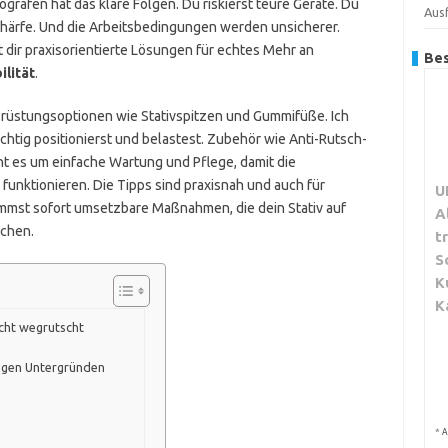
grafen hat das klare Folgen. Du riskierst teure Geräte. Du
Aus
ärfe. Und die Arbeitsbedingungen werden unsicherer.
t dir praxisorientierte Lösungen für echtes Mehr an
Bes
ilität
.
usrüstungsoptionen wie Stativspitzen und Gummifüße. Ich
chtig positionierst und belastest. Zubehör wie Anti-Rutsch-
ht es um einfache Wartung und Pflege, damit die
ktionieren. Die Tipps sind praxisnah und auch für
U
kommst sofort umsetzbare Maßnahmen, die dein Stativ auf
A
achen.
t
S
K
K
icht wegrutscht
chigen Untergründen
*
A