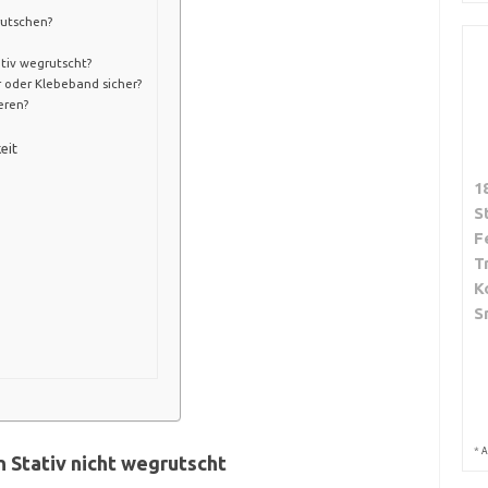
rutschen?
tiv wegrutscht?
r oder Klebeband sicher?
eren?
eit
1
S
F
T
K
S
*
A
 Stativ nicht wegrutscht