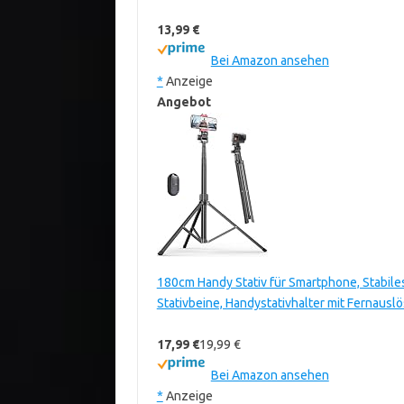
13,99 €
Bei Amazon ansehen
*
Anzeige
Angebot
180cm Handy Stativ für Smartphone, Stabil
Stativbeine, Handystativhalter mit Fernaus
17,99 €
19,99 €
Bei Amazon ansehen
*
Anzeige