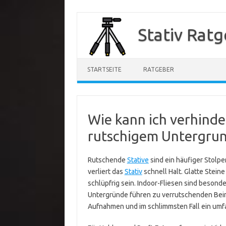
Zum
Inhalt
Stativ Rat
springen
STARTSEITE
RATGEBER
Wie kann ich verhinde
rutschigem Untergru
Rutschende
Stative
sind ein häufiger Stolp
verliert das
Stativ
schnell Halt. Glatte Stei
schlüpfrig sein. Indoor-Fliesen sind besonder
Untergründe führen zu verrutschenden Beine
Aufnahmen und im schlimmsten Fall ein umf