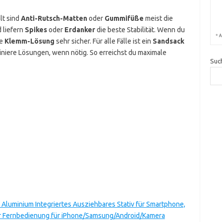
lt sind
Anti-Rutsch-Matten
oder
Gummifüße
meist die
 liefern
Spikes
oder
Erdanker
die beste Stabilität. Wenn du
*
A
ne
Klemm-Lösung
sehr sicher. Für alle Fälle ist ein
Sandsack
iniere Lösungen, wenn nötig. So erreichst du maximale
Suc
 Aluminium Integriertes Ausziehbares Stativ für Smartphone,
ser Fernbedienung für iPhone/Samsung/Android/Kamera