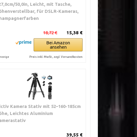
27,0cm/50,0in, Leicht, mit Tasche,
öhenverstellbar, für DSLR-Kameras,
hampagnerfarben
18,72 €
15,38 €
Bei Amazon
ansehen
Preis inkl. MwSt., zzgl. Versandkosten
nzeige
ictiv Kamera Stativ mit 52–160-185cm
öhe, Leichtes Aluminium
amerastativ
39,55 €