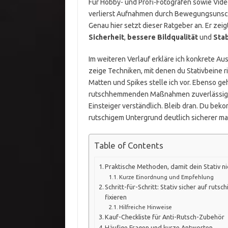
Für Hobby- und Profi-Fotografen sowie Video
verlierst Aufnahmen durch Bewegungsunsch
Genau hier setzt dieser Ratgeber an. Er zeig
Sicherheit
,
bessere Bildqualität
und
Stab
Im weiteren Verlauf erkläre ich konkrete A
zeige Techniken, mit denen du Stativbeine ri
Matten und Spikes stelle ich vor. Ebenso ge
rutschhemmenden Maßnahmen zuverlässig fun
Einsteiger verständlich. Bleib dran. Du be
rutschigem Untergrund deutlich sicherer m
Table of Contents
Praktische Methoden, damit dein Stativ n
Kurze Einordnung und Empfehlung
Schritt-für-Schritt: Stativ sicher auf ruts
fixieren
Hilfreiche Hinweise
Kauf-Checkliste für Anti-Rutsch-Zubehör
Häufige Fragen und kurze Antworten