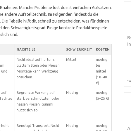
aßnahmen. Manche Probleme löst du mit einfachen Aufsätzen.
 andere Aufstelltechnik. Im Folgenden findest du die
ie Tabelle hilft dir, schnell zu entscheiden, was für deinen
d den Schwierigkeitsgrad. Einige konkrete Produktbeispiele
lich sind.
R
i
NACHTEILE
SCHWIERIGKEIT
KOSTEN
Nicht ideal auf hartem,
Mittel
niedrig
sem
glattem Stein oder Fliesen.
bis
t und
Montage kann Werkzeug
mittel
brauchen.
(10–40
*
A
€)
 auf
Begrenzte Wirkung auf
Niedrig
niedrig
nfach zu
stark verschmutzten oder
(5–25 €)
nassen Fliesen. Gummi
nutzt sich ab.
Erhöht
Benötigt Transport. Nicht
Niedrig
niedrig
A