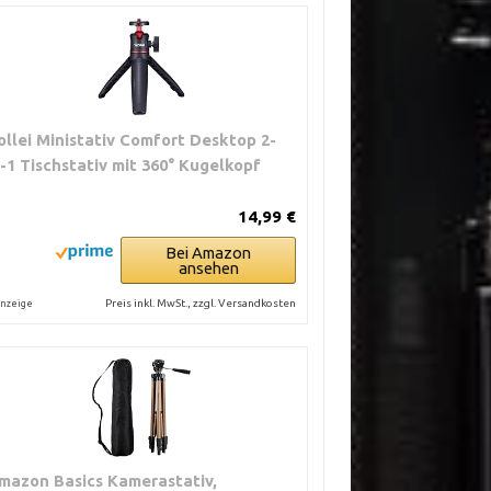
ollei Ministativ Comfort Desktop 2-
n-1 Tischstativ mit 360° Kugelkopf
14,99 €
Bei Amazon
ansehen
Preis inkl. MwSt., zzgl. Versandkosten
nzeige
mazon Basics Kamerastativ,