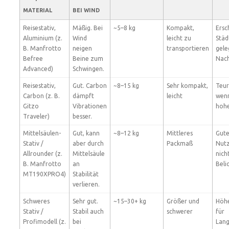
MATERIAL
BEI WIND
Reisestativ,
Mäßig. Bei
~5–8 kg
Kompakt,
Ersc
Aluminium (z.
Wind
leicht zu
Städ
B. Manfrotto
neigen
transportieren
gele
Befree
Beine zum
Nac
Advanced)
Schwingen.
Reisestativ,
Gut. Carbon
~8–15 kg
Sehr kompakt,
Teur
Carbon (z. B.
dämpft
leicht
wenn
Gitzo
Vibrationen
hohe 
Traveler)
besser.
Mittelsäulen-
Gut, kann
~8–12 kg
Mittleres
Gute
Stativ /
aber durch
Packmaß
Nutz
Allrounder (z.
Mittelsäule
nich
B. Manfrotto
an
Beli
MT190XPRO4)
Stabilität
verlieren.
Schweres
Sehr gut.
~15–30+ kg
Größer und
Höhe
Stativ /
Stabil auch
schwerer
für
Profimodell (z.
bei
Lang