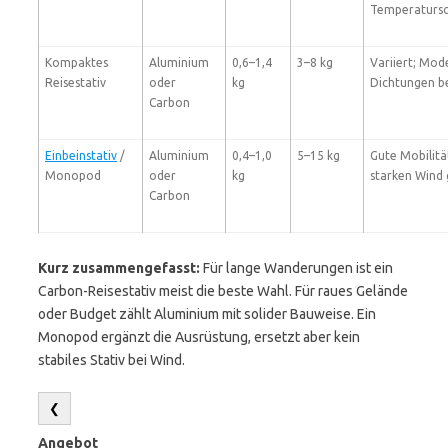
Temperaturs
Kompaktes
Aluminium
0,6–1,4
3–8 kg
Variiert; Mode
Reisestativ
oder
kg
Dichtungen b
Carbon
Einbeinstativ
/
Aluminium
0,4–1,0
5–15 kg
Gute Mobilität
Monopod
oder
kg
starken Wind
Carbon
Kurz zusammengefasst:
Für lange Wanderungen ist ein
Carbon-Reisestativ meist die beste Wahl. Für raues Gelände
oder Budget zählt Aluminium mit solider Bauweise. Ein
Monopod ergänzt die Ausrüstung, ersetzt aber kein
stabiles Stativ bei Wind.
❮
Angebot