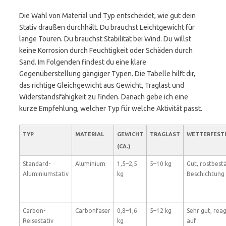
Die Wahl von Material und Typ entscheidet, wie gut dein
Stativ draußen durchhält. Du brauchst Leichtgewicht für
lange Touren. Du brauchst Stabilität bei Wind. Du willst
keine Korrosion durch Feuchtigkeit oder Schäden durch
Sand. Im Folgenden findest du eine klare
Gegenüberstellung gängiger Typen. Die Tabelle hilft dir,
das richtige Gleichgewicht aus Gewicht, Traglast und
Widerstandsfähigkeit zu finden. Danach gebe ich eine
kurze Empfehlung, welcher Typ für welche Aktivität passt.
TYP
MATERIAL
GEWICHT
TRAGLAST
WETTERFEST
(CA.)
Standard-
Aluminium
1,5–2,5
5–10 kg
Gut, rostbest
Aluminiumstativ
kg
Beschichtung 
Carbon-
Carbonfaser
0,8–1,6
5–12 kg
Sehr gut, rea
Reisestativ
kg
auf