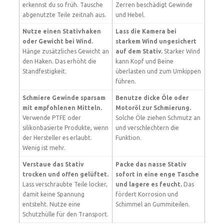
erkennst du so früh. Tausche
Zerren beschädigt Gewinde
abgenutzte Teile zeitnah aus.
und Hebel.
Nutze einen Stativhaken
Lass die Kamera bei
oder Gewicht bei Wind.
starkem Wind ungesichert
Hänge zusätzliches Gewicht an
auf dem Stativ.
Starker Wind
den Haken. Das erhöht die
kann Kopf und Beine
Standfestigkeit.
überlasten und zum Umkippen
führen.
Schmiere Gewinde sparsam
Benutze dicke Öle oder
mit empfohlenen Mitteln.
Motoröl zur Schmierung.
Verwende PTFE oder
Solche Öle ziehen Schmutz an
silikonbasierte Produkte, wenn
und verschlechtern die
der Hersteller es erlaubt.
Funktion.
Wenig ist mehr.
Verstaue das Stativ
Packe das nasse Stativ
trocken und offen gelüftet.
sofort in eine enge Tasche
Lass verschraubte Teile locker,
und lagere es feucht.
Das
damit keine Spannung
fördert Korrosion und
entsteht. Nutze eine
Schimmel an Gummiteilen.
Schutzhülle für den Transport.