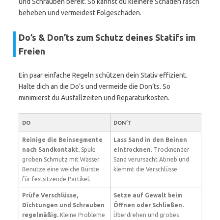
und Schrauben bereit. So kannst du kleinere Schäden rasch
beheben und vermeidest Folgeschäden.
Do’s & Don’ts zum Schutz deines Statifs im
Freien
Ein paar einfache Regeln schützen dein Stativ effizient.
Halte dich an die Do’s und vermeide die Don’ts. So
minimierst du Ausfallzeiten und Reparaturkosten.
DO
DON’T
Reinige die Beinsegmente
Lass Sand in den Beinen
nach Sandkontakt.
Spüle
eintrocknen.
Trocknender
groben Schmutz mit Wasser.
Sand verursacht Abrieb und
Benutze eine weiche Bürste
klemmt die Verschlüsse.
für festsitzende Partikel.
Prüfe Verschlüsse,
Setze auf Gewalt beim
Dichtungen und Schrauben
Öffnen oder Schließen.
regelmäßig.
Kleine Probleme
Überdrehen und grobes