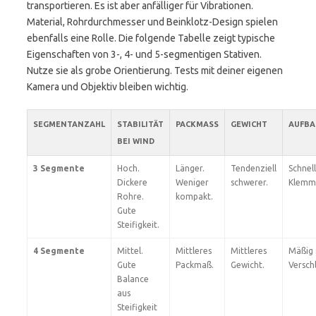
transportieren. Es ist aber anfälliger für Vibrationen.
Material, Rohrdurchmesser und Beinklotz-Design spielen
ebenfalls eine Rolle. Die folgende Tabelle zeigt typische
Eigenschaften von 3-, 4- und 5-segmentigen Stativen.
Nutze sie als grobe Orientierung. Tests mit deiner eigenen
Kamera und Objektiv bleiben wichtig.
SEGMENTANZAHL
STABILITÄT
PACKMASS
GEWICHT
AUFBA
BEI WIND
3 Segmente
Hoch.
Länger.
Tendenziell
Schnel
Dickere
Weniger
schwerer.
Klemm
Rohre.
kompakt.
Gute
Steifigkeit.
4 Segmente
Mittel.
Mittleres
Mittleres
Mäßig 
Gute
Packmaß.
Gewicht.
Versch
Balance
aus
Steifigkeit