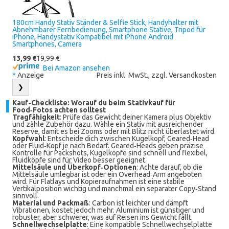
180cm Handy Stativ Ständer & Selfie Stick, Handyhalter mit
Abnehmbarer Fernbedienung, Smartphone Stative, Tripod für
iPhone, Handystativ Kompatibel mit iPhone Android
Smartphones, Camera
13,99 €
19,99 €
Bei Amazon ansehen
*
Anzeige
Preis inkl. MwSt., zzgl. Versandkosten
❯
Kauf-Checkliste: Worauf du beim Stativkauf für
Food‑Fotos achten solltest
Tragfähigkeit
: Prüfe das Gewicht deiner Kamera plus Objektiv
und zähle Zubehör dazu. Wähle ein Stativ mit ausreichender
Reserve, damit es bei Zooms oder mit Blitz nicht überlastet wird.
Kopfwahl
: Entscheide dich zwischen Kugelkopf, Geared‑Head
oder Fluid‑Kopf je nach Bedarf. Geared‑Heads geben präzise
Kontrolle für Packshots, Kugelköpfe sind schnell und flexibel,
Fluidköpfe sind für Video besser geeignet.
Mittelsäule und Überkopf‑Optionen
: Achte darauf, ob die
Mittelsäule umlegbar ist oder ein Overhead‑Arm angeboten
wird. Für Flatlays und Kopieraufnahmen ist eine stabile
Vertikalposition wichtig und manchmal ein separater Copy‑Stand
sinnvoll.
Material und Packmaß
: Carbon ist leichter und dämpft
Vibrationen, kostet jedoch mehr. Aluminium ist günstiger und
robuster, aber schwerer, was auf Reisen ins Gewicht fällt.
Schnellwechselplatte
: Eine kompatible Schnellwechselplatte