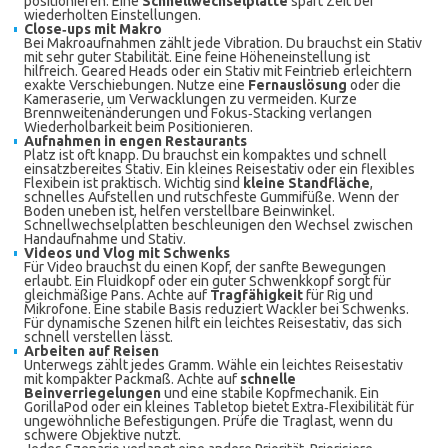
positionieren. Eine
Schnellwechselplatte
spart Zeit bei
wiederholten Einstellungen.
Close‑ups mit Makro
Bei Makroaufnahmen zählt jede Vibration. Du brauchst ein Stativ
mit sehr guter Stabilität. Eine feine Höheneinstellung ist
hilfreich. Geared Heads oder ein Stativ mit Feintrieb erleichtern
exakte Verschiebungen. Nutze eine
Fernauslösung
oder die
Kameraserie, um Verwacklungen zu vermeiden. Kurze
Brennweitenänderungen und Fokus‑Stacking verlangen
Wiederholbarkeit beim Positionieren.
Aufnahmen in engen Restaurants
Platz ist oft knapp. Du brauchst ein kompaktes und schnell
einsatzbereites Stativ. Ein kleines Reisestativ oder ein flexibles
Flexibein ist praktisch. Wichtig sind
kleine Standfläche
,
schnelles Aufstellen und rutschfeste Gummifüße. Wenn der
Boden uneben ist, helfen verstellbare Beinwinkel.
Schnellwechselplatten beschleunigen den Wechsel zwischen
Handaufnahme und Stativ.
Videos und Vlog mit Schwenks
Für Video brauchst du einen Kopf, der sanfte Bewegungen
erlaubt. Ein Fluidkopf oder ein guter Schwenkkopf sorgt für
gleichmäßige Pans. Achte auf
Tragfähigkeit
für Rig und
Mikrofone. Eine stabile Basis reduziert Wackler bei Schwenks.
Für dynamische Szenen hilft ein leichtes Reisestativ, das sich
schnell verstellen lässt.
Arbeiten auf Reisen
Unterwegs zählt jedes Gramm. Wähle ein leichtes Reisestativ
mit kompakter Packmaß. Achte auf
schnelle
Beinverriegelungen
und eine stabile Kopfmechanik. Ein
GorillaPod oder ein kleines Tabletop bietet Extra‑Flexibilität für
ungewöhnliche Befestigungen. Prüfe die Traglast, wenn du
schwere Objektive nutzt.