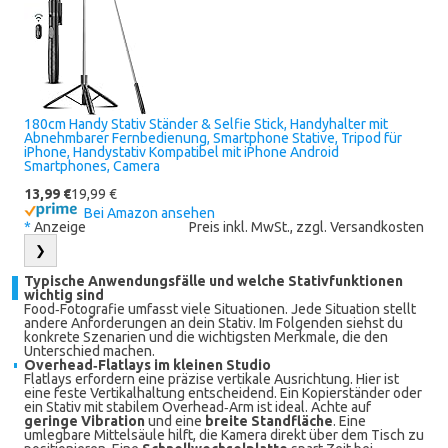
180cm Handy Stativ Ständer & Selfie Stick, Handyhalter mit
Abnehmbarer Fernbedienung, Smartphone Stative, Tripod für
iPhone, Handystativ Kompatibel mit iPhone Android
Smartphones, Camera
13,99 €
19,99 €
Bei Amazon ansehen
*
Anzeige
Preis inkl. MwSt., zzgl. Versandkosten
❯
Typische Anwendungsfälle und welche Stativfunktionen
wichtig sind
Food‑Fotografie umfasst viele Situationen. Jede Situation stellt
andere Anforderungen an dein Stativ. Im Folgenden siehst du
konkrete Szenarien und die wichtigsten Merkmale, die den
Unterschied machen.
Overhead‑Flatlays im kleinen Studio
Flatlays erfordern eine präzise vertikale Ausrichtung. Hier ist
eine feste Vertikalhaltung entscheidend. Ein Kopierständer oder
ein Stativ mit stabilem Overhead‑Arm ist ideal. Achte auf
geringe Vibration
und eine
breite Standfläche
. Eine
umlegbare Mittelsäule hilft, die Kamera direkt über dem Tisch zu