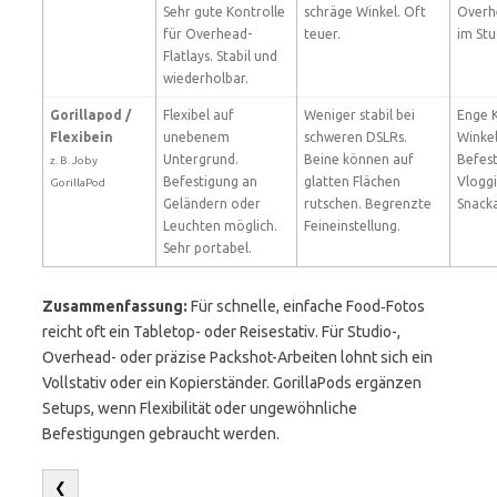
Sehr gute Kontrolle
schräge Winkel. Oft
Overh
für Overhead-
teuer.
im Stu
Flatlays. Stabil und
wiederholbar.
Gorillapod /
Flexibel auf
Weniger stabil bei
Enge K
Flexibein
unebenem
schweren DSLRs.
Winkel
Untergrund.
Beine können auf
Befes
z. B. Joby
Befestigung an
glatten Flächen
Vlogg
GorillaPod
Geländern oder
rutschen. Begrenzte
Snack
Leuchten möglich.
Feineinstellung.
Sehr portabel.
Zusammenfassung:
Für schnelle, einfache Food‑Fotos
reicht oft ein Tabletop- oder Reisestativ. Für Studio-,
Overhead- oder präzise Packshot-Arbeiten lohnt sich ein
Vollstativ oder ein Kopierständer. GorillaPods ergänzen
Setups, wenn Flexibilität oder ungewöhnliche
Befestigungen gebraucht werden.
❮