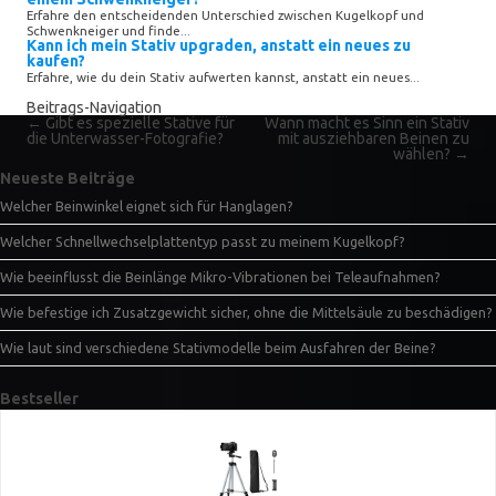
Erfahre den entscheidenden Unterschied zwischen Kugelkopf und
Schwenkneiger und finde...
Kann ich mein Stativ upgraden, anstatt ein neues zu
kaufen?
Erfahre, wie du dein Stativ aufwerten kannst, anstatt ein neues...
Beitrags-Navigation
←
Gibt es spezielle Stative für
Wann macht es Sinn ein Stativ
die Unterwasser-Fotografie?
mit ausziehbaren Beinen zu
wählen?
→
Neueste Beiträge
Welcher Beinwinkel eignet sich für Hanglagen?
Welcher Schnellwechselplattentyp passt zu meinem Kugelkopf?
Wie beeinflusst die Beinlänge Mikro-Vibrationen bei Teleaufnahmen?
Wie befestige ich Zusatzgewicht sicher, ohne die Mittelsäule zu beschädigen?
Wie laut sind verschiedene Stativmodelle beim Ausfahren der Beine?
Bestseller