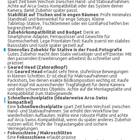
spart Zeit beim Wechsel zwischen Hand‑ und Stativaufnahmen.
Achte auf Arca‑Swiss‑Kompatibilität oder das System deiner
Kamera, damit Zubehör später passt.
Stabilität auf Tischen und in engen Räumen
: Prüfe minimales
Standmaß und Beinwinkel für enge Setups. Kleine
Tabletop‑Stative, Tischklemmen oder ein GorillaPod helfen bei
begrenztem Platz.
Zubehörkompatibilität und Budget
: Denk an
Smartphone‑Adapter, Fernauslöser und Gewichte für
Sturmsicherheit. Lege Prioritäten fest: Kaufe zuerst ein stabiles
Basisstativ und rüste später gezielt auf.
Sinnvolles Zubehör für Stative in der Food‑Fotografie
Gutes Zubehör macht dein Stativ vielseitiger und effizienter. Mit
den passenden Erweiterungen arbeitest du schneller und
präziser.
Geared Head (Zahnradkopf)
Ein
Geared Head
erlaubt sehr feine, stufenlose Bewegungen
in kleinen Schritten. Er ist ideal für Makroaufnahmen und
Packshots, bei denen exakte Bildkomposition wichtig ist. Kaufe
einen Kopf mit ausreichender Tragfähigkeit für deine Kamera
und dein schwerstes Objektiv. Achte auf die Montageplatte und
Kompatibilität zum Stativgewinde.
Schnellwechselplatte (idealerweise Arca‑Swiss
kompatibel)
Eine
Schnellwechselplatte
spart Zeit beim Wechsel zwischen
Hand‑ und Stativaufnahmen. Sie erhöht den Workflow bei
wiederholten Aufbauten. Wähle eine robuste Platte und achte
auf Arca‑Swiss‑Kompatibilität, wenn du später anderes Zubehör
nutzen willst. Prüfe die Traglastangabe und sichere
Verriegelungen.
Fokusschiene / Makroschlitten
Eine
Fokusschiene
erlaubt präzise