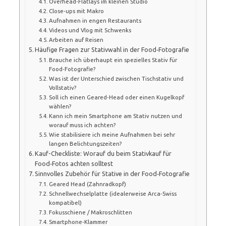
Overhead‑Flatlays im kleinen Studio
Close‑ups mit Makro
Aufnahmen in engen Restaurants
Videos und Vlog mit Schwenks
Arbeiten auf Reisen
Häufige Fragen zur Stativwahl in der Food‑Fotografie
Brauche ich überhaupt ein spezielles Stativ für
Food‑Fotografie?
Was ist der Unterschied zwischen Tischstativ und
Vollstativ?
Soll ich einen Geared‑Head oder einen Kugelkopf
wählen?
Kann ich mein Smartphone am Stativ nutzen und
worauf muss ich achten?
Wie stabilisiere ich meine Aufnahmen bei sehr
langen Belichtungszeiten?
Kauf-Checkliste: Worauf du beim Stativkauf für
Food‑Fotos achten solltest
Sinnvolles Zubehör für Stative in der Food‑Fotografie
Geared Head (Zahnradkopf)
Schnellwechselplatte (idealerweise Arca‑Swiss
kompatibel)
Fokusschiene / Makroschlitten
Smartphone‑Klammer