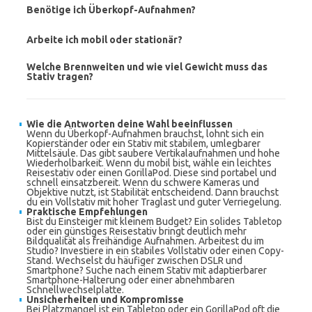
Benötige ich Überkopf-Aufnahmen?
Arbeite ich mobil oder stationär?
Welche Brennweiten und wie viel Gewicht muss das
Stativ tragen?
Wie die Antworten deine Wahl beeinflussen
Wenn du Überkopf-Aufnahmen brauchst, lohnt sich ein
Kopierständer oder ein Stativ mit stabilem, umlegbarer
Mittelsäule. Das gibt saubere Vertikalaufnahmen und hohe
Wiederholbarkeit. Wenn du mobil bist, wähle ein leichtes
Reisestativ oder einen GorillaPod. Diese sind portabel und
schnell einsatzbereit. Wenn du schwere Kameras und
Objektive nutzt, ist Stabilität entscheidend. Dann brauchst
du ein Vollstativ mit hoher Traglast und guter Verriegelung.
Praktische Empfehlungen
Bist du Einsteiger mit kleinem Budget? Ein solides Tabletop
oder ein günstiges Reisestativ bringt deutlich mehr
Bildqualität als freihändige Aufnahmen. Arbeitest du im
Studio? Investiere in ein stabiles Vollstativ oder einen Copy-
Stand. Wechselst du häufiger zwischen DSLR und
Smartphone? Suche nach einem Stativ mit adaptierbarer
Smartphone-Halterung oder einer abnehmbaren
Schnellwechselplatte.
Unsicherheiten und Kompromisse
Bei Platzmangel ist ein Tabletop oder ein GorillaPod oft die