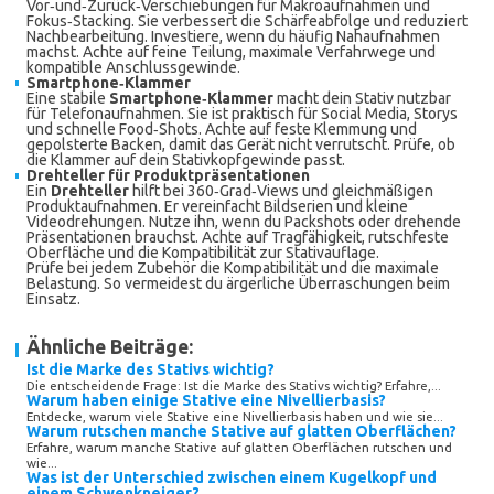
Vor‑und‑Zurück‑Verschiebungen für Makroaufnahmen und
Fokus‑Stacking. Sie verbessert die Schärfeabfolge und reduziert
Nachbearbeitung. Investiere, wenn du häufig Nahaufnahmen
machst. Achte auf feine Teilung, maximale Verfahrwege und
kompatible Anschlussgewinde.
Smartphone‑Klammer
Eine stabile
Smartphone‑Klammer
macht dein Stativ nutzbar
für Telefonaufnahmen. Sie ist praktisch für Social Media, Storys
und schnelle Food‑Shots. Achte auf feste Klemmung und
gepolsterte Backen, damit das Gerät nicht verrutscht. Prüfe, ob
die Klammer auf dein Stativkopfgewinde passt.
Drehteller für Produktpräsentationen
Ein
Drehteller
hilft bei 360‑Grad‑Views und gleichmäßigen
Produktaufnahmen. Er vereinfacht Bildserien und kleine
Videodrehungen. Nutze ihn, wenn du Packshots oder drehende
Präsentationen brauchst. Achte auf Tragfähigkeit, rutschfeste
Oberfläche und die Kompatibilität zur Stativauflage.
Prüfe bei jedem Zubehör die Kompatibilität und die maximale
Belastung. So vermeidest du ärgerliche Überraschungen beim
Einsatz.
Ähnliche Beiträge:
Ist die Marke des Stativs wichtig?
Die entscheidende Frage: Ist die Marke des Stativs wichtig? Erfahre,...
Warum haben einige Stative eine Nivellierbasis?
Entdecke, warum viele Stative eine Nivellierbasis haben und wie sie...
Warum rutschen manche Stative auf glatten Oberflächen?
Erfahre, warum manche Stative auf glatten Oberflächen rutschen und
wie...
Was ist der Unterschied zwischen einem Kugelkopf und
einem Schwenkneiger?