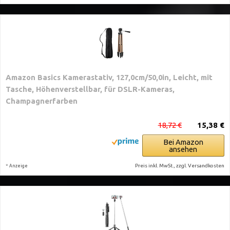
Amazon Basics Kamerastativ, 127,0cm/50,0in, Leicht, mit
Tasche, Höhenverstellbar, für DSLR-Kameras,
Champagnerfarben
18,72 €
15,38 €
Bei Amazon
ansehen
*
Preis inkl. MwSt., zzgl. Versandkosten
Anzeige