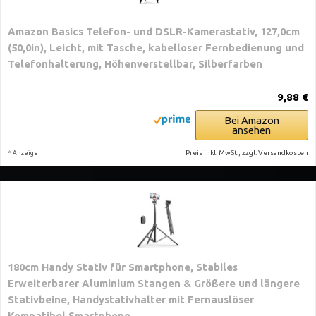
Amazon Basics Telefon- und DSLR-Kamerastativ, 127,0cm
(50,0in), Leicht, mit Tasche, kabelloser Fernbedienung und
Telefonhalterung, Höhenverstellbar, Silberfarben
9,88 €
Bei Amazon
ansehen
*
Preis inkl. MwSt., zzgl. Versandkosten
Anzeige
180cm Handy Stativ für Smartphone, Stabiles
Erweiterbarer Aluminium Stangen & Größere und längere
Stativbeine, Handystativhalter mit Fernauslöser
Kompatibel Smartphone