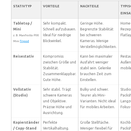
STATIVTYP
VORTEILE
NACHTEILE
TYPIS
EINS
Tabletop /
Sehr kompakt.
Geringe Höhe.
Home-S
Mini
Schnell aufzubauen.
Begrenzte Stabilität
Rezept
Ideal für niedrige
bei schweren
Flatla
z. B. Manfrotto PIXI
Blickwinkel.
Kameras. Wenige
Mini
Tripod
Verstellmöglichkeiten.
Reisestativ
Kompromiss
Kann bei maximaler
Resta
zwischen Größe und
Ausfahrt weniger
Außen
Stabilität.
stabil sein. Gelenke
mobil
Zusammenklappbar.
brauchen Zeit zum
Gute Höhe.
Einstellen.
Vollstativ
Sehr stabil. Trägt
Bulky und schwer.
Studi
(Studio)
schwere Kameras
Teurer als Mini-
Packsh
und Objektive.
Varianten. Nicht ideal
Langze
Präzise Höhe und
für mobiles Arbeiten.
Fokus-
Ausrichtung.
Kopierständer
Perfekte
Große Stellfläche.
Kochb
/ Copy-Stand
Vertikalhaltung.
Weniger flexibel für
Packsh