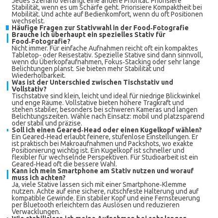
Jedes Szenario verlangt eine andere Priorität. Priorisiere
Stabilität, wenn es um Schärfe geht. Priorisiere Kompaktheit bei
Mobilität. Und achte auf Bedienkomfort, wenn du oft Positionen
wechselst.
Häufige Fragen zur Stativwahl in der Food‑Fotografie
Brauche ich überhaupt ein spezielles Stativ für
Food‑Fotografie?
Nicht immer. Für einfache Aufnahmen reicht oft ein kompaktes
Tabletop- oder Reisestativ. Spezielle Stative sind dann sinnvoll,
wenn du Überkopfaufnahmen, Fokus‑Stacking oder sehr lange
Belichtungen planst. Sie bieten mehr Stabilität und
Wiederholbarkeit.
Was ist der Unterschied zwischen Tischstativ und
Vollstativ?
Tischstative sind klein, leicht und ideal für niedrige Blickwinkel
und enge Räume. Vollstative bieten höhere Tragkraft und
stehen stabiler, besonders bei schweren Kameras und langen
Belichtungszeiten. Wähle nach Einsatz: mobil und platzsparend
oder stabil und präzise.
Soll ich einen Geared‑Head oder einen Kugelkopf wählen?
Ein Geared‑Head erlaubt feinere, stufenlose Einstellungen. Er
ist praktisch bei Makroaufnahmen und Packshots, wo exakte
Positionierung wichtig ist. Ein Kugelkopf ist schneller und
flexibler für wechselnde Perspektiven. Für Studioarbeit ist ein
Geared‑Head oft die bessere Wahl.
Kann ich mein Smartphone am Stativ nutzen und worauf
muss ich achten?
Ja, viele Stative lassen sich mit einer Smartphone‑Klemme
nutzen. Achte auf eine sichere, rutschfeste Halterung und auf
kompatible Gewinde. Ein stabiler Kopf und eine Fernsteuerung
per Bluetooth erleichtern das Auslösen und reduzieren
Verwacklungen.